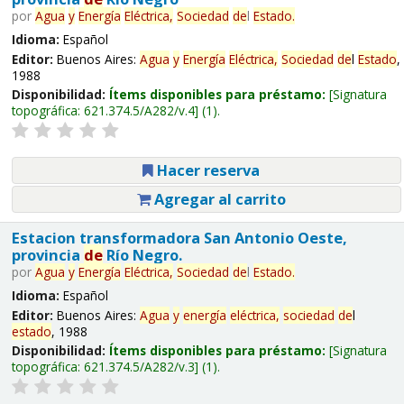
por
Agua
y
Energía
Eléctrica,
Sociedad
de
l
Estado
.
Idioma:
Español
Editor:
Buenos Aires:
Agua
y
Energía
Eléctrica,
Sociedad
de
l
Estado
,
1988
Disponibilidad:
Ítems disponibles para préstamo:
Signatura
topográfica:
621.374.5/A282/v.4
(1).
Hacer reserva
Agregar al carrito
Estacion transformadora San Antonio Oeste,
provincia
de
Río Negro.
por
Agua
y
Energía
Eléctrica,
Sociedad
de
l
Estado
.
Idioma:
Español
Editor:
Buenos Aires:
Agua
y
energía
eléctrica,
sociedad
de
l
estado
, 1988
Disponibilidad:
Ítems disponibles para préstamo:
Signatura
topográfica:
621.374.5/A282/v.3
(1).