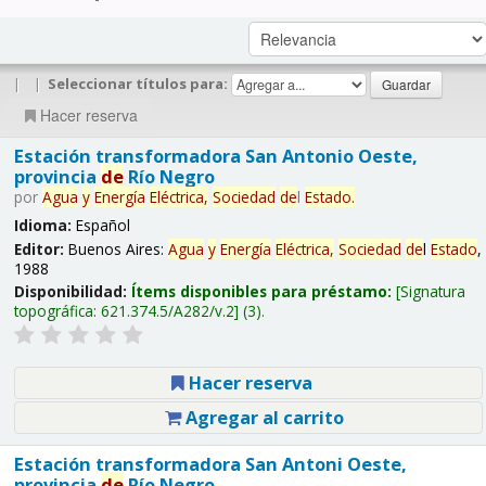
|
|
Seleccionar títulos para:
Hacer reserva
Estación transformadora San Antonio Oeste,
provincia
de
Río Negro
por
Agua
y
Energía
Eléctrica,
Sociedad
de
l
Estado
.
Idioma:
Español
Editor:
Buenos Aires:
Agua
y
Energía
Eléctrica,
Sociedad
de
l
Estado
,
1988
Disponibilidad:
Ítems disponibles para préstamo:
Signatura
topográfica:
621.374.5/A282/v.2
(3).
Hacer reserva
Agregar al carrito
Estación transformadora San Antoni Oeste,
provincia
de
Río Negro