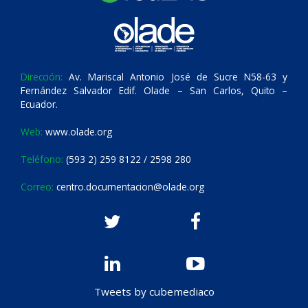
Dirección:
Av. Mariscal Antonio José de Sucre N58-63 y
Fernández Salvador Edif. Olade – San Carlos, Quito –
Ecuador.
Web:
www.olade.org
Teléfono:
(593 2) 259 8122 / 2598 280
Correo:
centro.documentacion@olade.org
Tweets by cubemediaco