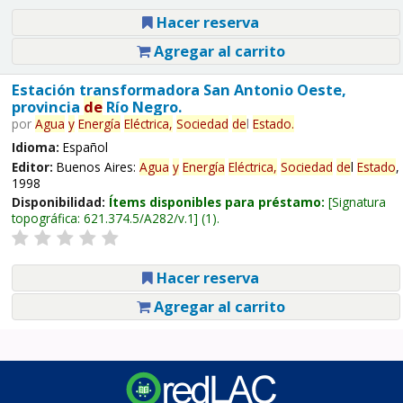
Hacer reserva
Agregar al carrito
Estación transformadora San Antonio Oeste,
provincia
de
Río Negro.
por
Agua
y
Energía
Eléctrica,
Sociedad
de
l
Estado
.
Idioma:
Español
Editor:
Buenos Aires:
Agua
y
Energía
Eléctrica,
Sociedad
de
l
Estado
,
1998
Disponibilidad:
Ítems disponibles para préstamo:
Signatura
topográfica:
621.374.5/A282/v.1
(1).
Hacer reserva
Agregar al carrito