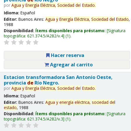
por
Agua
y
Energía
Eléctrica,
Sociedad
de
l
Estado
.
Idioma:
Español
Editor:
Buenos Aires:
Agua
y
Energía
Eléctrica,
Sociedad
de
l
Estado
,
1988
Disponibilidad:
Ítems disponibles para préstamo:
Signatura
topográfica:
621.374.5/A282/v.4
(1).
Hacer reserva
Agregar al carrito
Estacion transformadora San Antonio Oeste,
provincia
de
Río Negro.
por
Agua
y
Energía
Eléctrica,
Sociedad
de
l
Estado
.
Idioma:
Español
Editor:
Buenos Aires:
Agua
y
energía
eléctrica,
sociedad
de
l
estado
, 1988
Disponibilidad:
Ítems disponibles para préstamo:
Signatura
topográfica:
621.374.5/A282/v.3
(1).