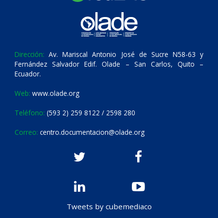
Dirección:
Av. Mariscal Antonio José de Sucre N58-63 y
Fernández Salvador Edif. Olade – San Carlos, Quito –
Ecuador.
Web:
www.olade.org
Teléfono:
(593 2) 259 8122 / 2598 280
Correo:
centro.documentacion@olade.org
Tweets by cubemediaco