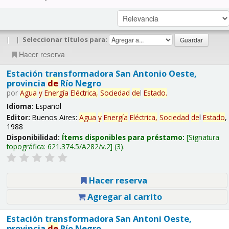
|
|
Seleccionar títulos para:
Hacer reserva
Estación transformadora San Antonio Oeste,
provincia
de
Río Negro
por
Agua
y
Energía
Eléctrica,
Sociedad
de
l
Estado
.
Idioma:
Español
Editor:
Buenos Aires:
Agua
y
Energía
Eléctrica,
Sociedad
de
l
Estado
,
1988
Disponibilidad:
Ítems disponibles para préstamo:
Signatura
topográfica:
621.374.5/A282/v.2
(3).
Hacer reserva
Agregar al carrito
Estación transformadora San Antoni Oeste,
provincia
de
Río Negro