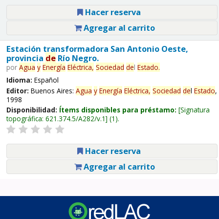
Hacer reserva
Agregar al carrito
Estación transformadora San Antonio Oeste,
provincia
de
Río Negro.
por
Agua
y
Energía
Eléctrica,
Sociedad
de
l
Estado
.
Idioma:
Español
Editor:
Buenos Aires:
Agua
y
Energía
Eléctrica,
Sociedad
de
l
Estado
,
1998
Disponibilidad:
Ítems disponibles para préstamo:
Signatura
topográfica:
621.374.5/A282/v.1
(1).
Hacer reserva
Agregar al carrito