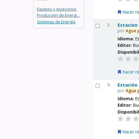
Equipos y Accesorios
Hacer r
Producción de Energí...
Sistemas de Energía
3.
Estacion
por
Agua
Idioma:
E
Editor:
Bu
Disponibi
Hacer r
4.
Estación
por
Agua
Idioma:
E
Editor:
Bu
Disponibi
Hacer r