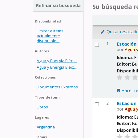
Refinar su búsqueda
Su búsqueda re
Disponibilidad
Limitar a ítems
Quitar resaltad
actualmente
disponibles.
1.
Estación
por
Agua
Autores
Idioma:
E
Agua y Energía Eléct...
Editor:
Bu
Agua y Energía Eléct...
Disponibi
Colecciones
Documentos Externos
Hacer r
Tipos de ítem
2.
Estación
Libros
por
Agua
Idioma:
E
Lugares
Editor:
Bu
Argentina
Disponibi
Temas