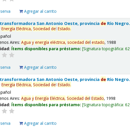
eserva
Agregar al carrito
 transformadora San Antonio Oeste, provincia
de
Río Negro
y
Energía
Eléctrica,
Sociedad
de
l
Estado
.
spañol
enos Aires:
Agua
y
energía
eléctrica,
sociedad
de
l
estado
, 1988
lidad:
Ítems disponibles para préstamo:
Signatura topográfica:
62
eserva
Agregar al carrito
 transformadora San Antonio Oeste, provincia
de
Río Negro
y
Energía
Eléctrica,
Sociedad
de
l
Estado
.
spañol
enos Aires:
Agua
y
Energía
Eléctrica,
Sociedad
de
l
Estado
, 1998
lidad:
Ítems disponibles para préstamo:
Signatura topográfica:
62
eserva
Agregar al carrito