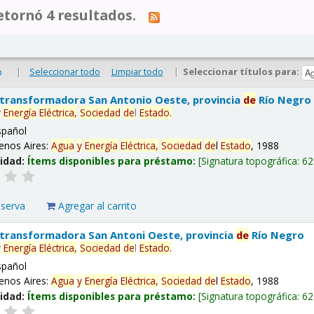
tornó 4 resultados.
|
Seleccionar todo
Limpiar todo
|
Seleccionar títulos para:
o
 transformadora San Antonio Oeste, provincia
de
Río Negro
y
Energía
Eléctrica,
Sociedad
de
l
Estado
.
spañol
enos Aires:
Agua
y
Energía
Eléctrica,
Sociedad
de
l
Estado
, 1988
lidad:
Ítems disponibles para préstamo:
Signatura topográfica:
62
eserva
Agregar al carrito
 transformadora San Antoni Oeste, provincia
de
Río Negro
y
Energía
Eléctrica,
Sociedad
de
l
Estado
.
spañol
enos Aires:
Agua
y
Energía
Eléctrica,
Sociedad
de
l
Estado
, 1988
lidad:
Ítems disponibles para préstamo:
Signatura topográfica:
62