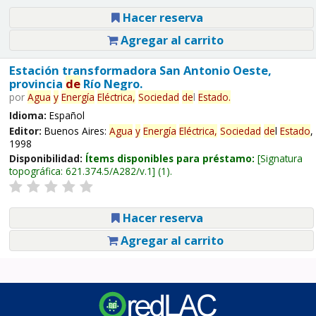
Hacer reserva
Agregar al carrito
Estación transformadora San Antonio Oeste,
provincia
de
Río Negro.
por
Agua
y
Energía
Eléctrica,
Sociedad
de
l
Estado
.
Idioma:
Español
Editor:
Buenos Aires:
Agua
y
Energía
Eléctrica,
Sociedad
de
l
Estado
,
1998
Disponibilidad:
Ítems disponibles para préstamo:
Signatura
topográfica:
621.374.5/A282/v.1
(1).
Hacer reserva
Agregar al carrito