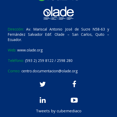
Dirección:
Av. Mariscal Antonio José de Sucre N58-63 y
Fernández Salvador Edif. Olade – San Carlos, Quito –
Ecuador.
Web:
www.olade.org
Teléfono:
(593 2) 259 8122 / 2598 280
Correo:
centro.documentacion@olade.org
Tweets by cubemediaco