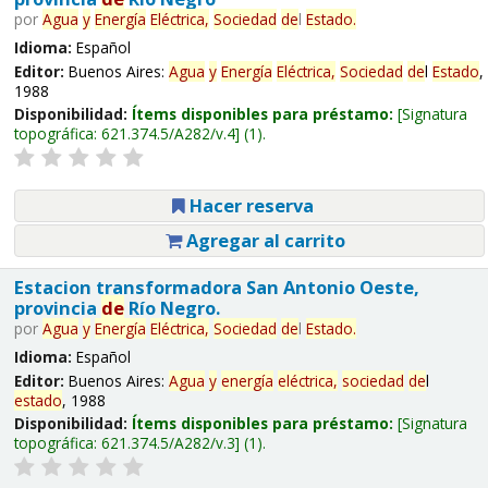
por
Agua
y
Energía
Eléctrica,
Sociedad
de
l
Estado
.
Idioma:
Español
Editor:
Buenos Aires:
Agua
y
Energía
Eléctrica,
Sociedad
de
l
Estado
,
1988
Disponibilidad:
Ítems disponibles para préstamo:
Signatura
topográfica:
621.374.5/A282/v.4
(1).
Hacer reserva
Agregar al carrito
Estacion transformadora San Antonio Oeste,
provincia
de
Río Negro.
por
Agua
y
Energía
Eléctrica,
Sociedad
de
l
Estado
.
Idioma:
Español
Editor:
Buenos Aires:
Agua
y
energía
eléctrica,
sociedad
de
l
estado
, 1988
Disponibilidad:
Ítems disponibles para préstamo:
Signatura
topográfica:
621.374.5/A282/v.3
(1).