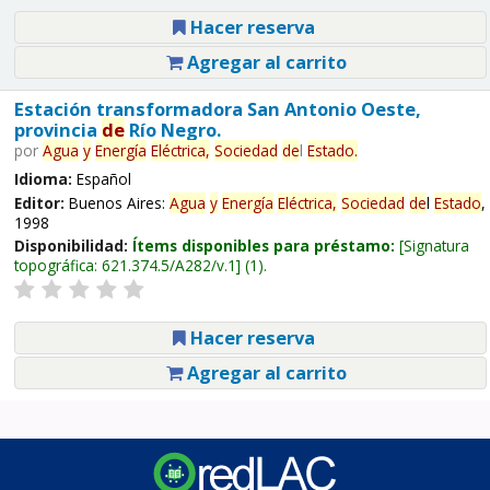
Hacer reserva
Agregar al carrito
Estación transformadora San Antonio Oeste,
provincia
de
Río Negro.
por
Agua
y
Energía
Eléctrica,
Sociedad
de
l
Estado
.
Idioma:
Español
Editor:
Buenos Aires:
Agua
y
Energía
Eléctrica,
Sociedad
de
l
Estado
,
1998
Disponibilidad:
Ítems disponibles para préstamo:
Signatura
topográfica:
621.374.5/A282/v.1
(1).
Hacer reserva
Agregar al carrito