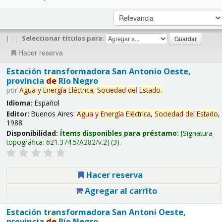
|
|
Seleccionar títulos para:
Hacer reserva
Estación transformadora San Antonio Oeste,
provincia
de
Río Negro
por
Agua
y
Energía
Eléctrica,
Sociedad
de
l
Estado
.
Idioma:
Español
Editor:
Buenos Aires:
Agua
y
Energía
Eléctrica,
Sociedad
de
l
Estado
,
1988
Disponibilidad:
Ítems disponibles para préstamo:
Signatura
topográfica:
621.374.5/A282/v.2
(3).
Hacer reserva
Agregar al carrito
Estación transformadora San Antoni Oeste,
provincia
de
Río Negro