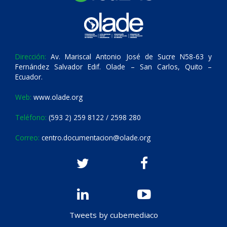
Dirección:
Av. Mariscal Antonio José de Sucre N58-63 y
Fernández Salvador Edif. Olade – San Carlos, Quito –
Ecuador.
Web:
www.olade.org
Teléfono:
(593 2) 259 8122 / 2598 280
Correo:
centro.documentacion@olade.org
Tweets by cubemediaco