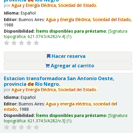
por
Agua
y
Energía
Eléctrica,
Sociedad
de
l
Estado
.
Idioma:
Español
Editor:
Buenos Aires:
Agua
y
Energía
Eléctrica,
Sociedad
de
l
Estado
,
1988
Disponibilidad:
Ítems disponibles para préstamo:
Signatura
topográfica:
621.374.5/A282/v.4
(1).
Hacer reserva
Agregar al carrito
Estacion transformadora San Antonio Oeste,
provincia
de
Río Negro.
por
Agua
y
Energía
Eléctrica,
Sociedad
de
l
Estado
.
Idioma:
Español
Editor:
Buenos Aires:
Agua
y
energía
eléctrica,
sociedad
de
l
estado
, 1988
Disponibilidad:
Ítems disponibles para préstamo:
Signatura
topográfica:
621.374.5/A282/v.3
(1).