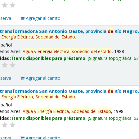
eserva
Agregar al carrito
 transformadora San Antonio Oeste, provincia
de
Río Negro
y
Energía
Eléctrica,
Sociedad
de
l
Estado
.
spañol
enos Aires:
Agua
y
energía
eléctrica,
sociedad
de
l
estado
, 1988
lidad:
Ítems disponibles para préstamo:
Signatura topográfica:
62
eserva
Agregar al carrito
 transformadora San Antonio Oeste, provincia
de
Río Negro
y
Energía
Eléctrica,
Sociedad
de
l
Estado
.
spañol
enos Aires:
Agua
y
Energía
Eléctrica,
Sociedad
de
l
Estado
, 1998
lidad:
Ítems disponibles para préstamo:
Signatura topográfica:
62
eserva
Agregar al carrito