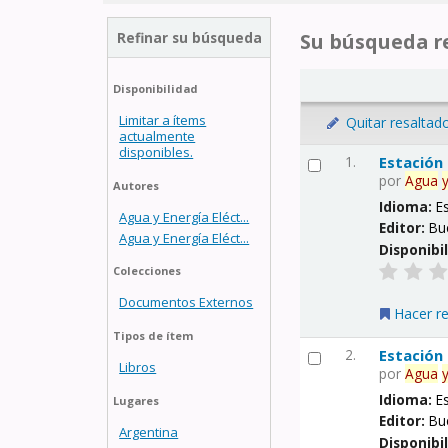
Refinar su búsqueda
Su búsqueda re
Disponibilidad
Limitar a ítems
Quitar resaltad
actualmente
disponibles.
1.
Estación
por
Agua
Autores
Idioma:
E
Agua y Energía Eléct...
Editor:
Bu
Agua y Energía Eléct...
Disponibi
Colecciones
Documentos Externos
Hacer r
Tipos de ítem
2.
Estación
Libros
por
Agua
Idioma:
E
Lugares
Editor:
Bu
Argentina
Disponibi