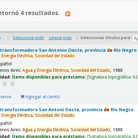
tornó 4 resultados.
|
Seleccionar todo
Limpiar todo
|
Seleccionar títulos para:
o
 transformadora San Antonio Oeste, provincia
de
Río Negro
y
Energía
Eléctrica,
Sociedad
de
l
Estado
.
spañol
enos Aires:
Agua
y
Energía
Eléctrica,
Sociedad
de
l
Estado
, 1988
lidad:
Ítems disponibles para préstamo:
Signatura topográfica:
62
eserva
Agregar al carrito
 transformadora San Antoni Oeste, provincia
de
Río Negro
y
Energía
Eléctrica,
Sociedad
de
l
Estado
.
spañol
enos Aires:
Agua
y
Energía
Eléctrica,
Sociedad
de
l
Estado
, 1988
lidad:
Ítems disponibles para préstamo:
Signatura topográfica:
62