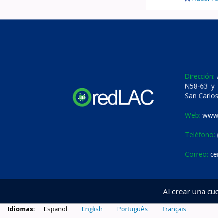
Dirección:
A
N58-63 y 
San Carlos
Web:
www.
Teléfono:
Correo:
ce
Al crear una cu
Idiomas:
Español
English
Português
Français