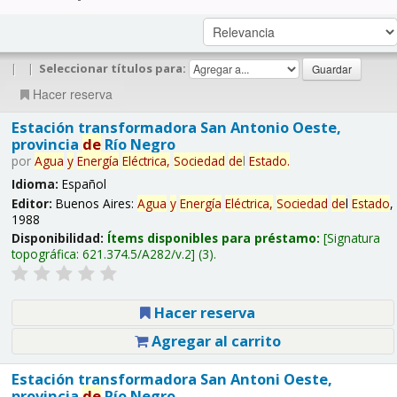
|
|
Seleccionar títulos para:
Hacer reserva
Estación transformadora San Antonio Oeste,
provincia
de
Río Negro
por
Agua
y
Energía
Eléctrica,
Sociedad
de
l
Estado
.
Idioma:
Español
Editor:
Buenos Aires:
Agua
y
Energía
Eléctrica,
Sociedad
de
l
Estado
,
1988
Disponibilidad:
Ítems disponibles para préstamo:
Signatura
topográfica:
621.374.5/A282/v.2
(3).
Hacer reserva
Agregar al carrito
Estación transformadora San Antoni Oeste,
provincia
de
Río Negro