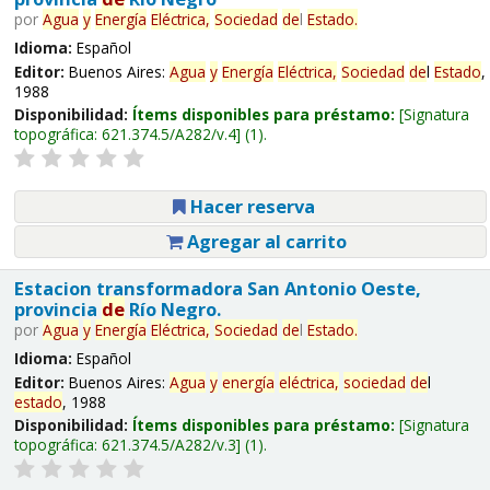
por
Agua
y
Energía
Eléctrica,
Sociedad
de
l
Estado
.
Idioma:
Español
Editor:
Buenos Aires:
Agua
y
Energía
Eléctrica,
Sociedad
de
l
Estado
,
1988
Disponibilidad:
Ítems disponibles para préstamo:
Signatura
topográfica:
621.374.5/A282/v.4
(1).
Hacer reserva
Agregar al carrito
Estacion transformadora San Antonio Oeste,
provincia
de
Río Negro.
por
Agua
y
Energía
Eléctrica,
Sociedad
de
l
Estado
.
Idioma:
Español
Editor:
Buenos Aires:
Agua
y
energía
eléctrica,
sociedad
de
l
estado
, 1988
Disponibilidad:
Ítems disponibles para préstamo:
Signatura
topográfica:
621.374.5/A282/v.3
(1).