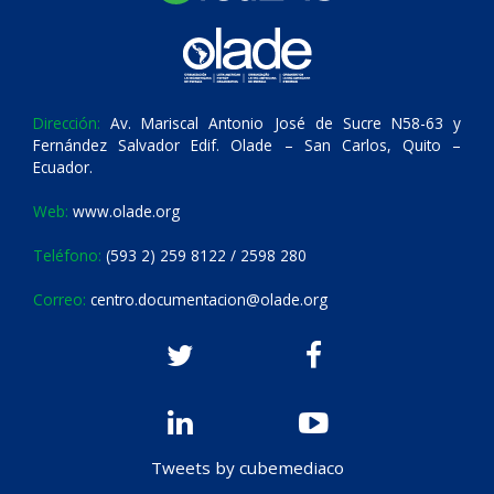
Dirección:
Av. Mariscal Antonio José de Sucre N58-63 y
Fernández Salvador Edif. Olade – San Carlos, Quito –
Ecuador.
Web:
www.olade.org
Teléfono:
(593 2) 259 8122 / 2598 280
Correo:
centro.documentacion@olade.org
Tweets by cubemediaco