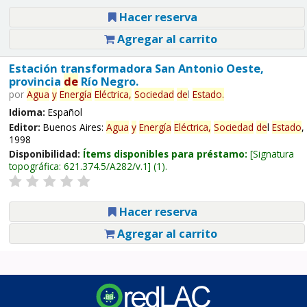
Hacer reserva
Agregar al carrito
Estación transformadora San Antonio Oeste,
provincia
de
Río Negro.
por
Agua
y
Energía
Eléctrica,
Sociedad
de
l
Estado
.
Idioma:
Español
Editor:
Buenos Aires:
Agua
y
Energía
Eléctrica,
Sociedad
de
l
Estado
,
1998
Disponibilidad:
Ítems disponibles para préstamo:
Signatura
topográfica:
621.374.5/A282/v.1
(1).
Hacer reserva
Agregar al carrito