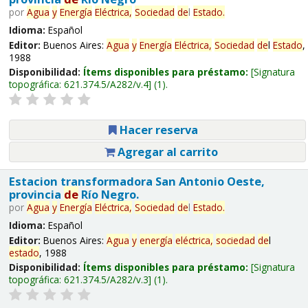
por
Agua
y
Energía
Eléctrica,
Sociedad
de
l
Estado
.
Idioma:
Español
Editor:
Buenos Aires:
Agua
y
Energía
Eléctrica,
Sociedad
de
l
Estado
,
1988
Disponibilidad:
Ítems disponibles para préstamo:
Signatura
topográfica:
621.374.5/A282/v.4
(1).
Hacer reserva
Agregar al carrito
Estacion transformadora San Antonio Oeste,
provincia
de
Río Negro.
por
Agua
y
Energía
Eléctrica,
Sociedad
de
l
Estado
.
Idioma:
Español
Editor:
Buenos Aires:
Agua
y
energía
eléctrica,
sociedad
de
l
estado
, 1988
Disponibilidad:
Ítems disponibles para préstamo:
Signatura
topográfica:
621.374.5/A282/v.3
(1).