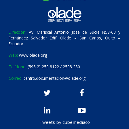
Dirección:
Av. Mariscal Antonio José de Sucre N58-63 y
Fernández Salvador Edif. Olade – San Carlos, Quito –
Ecuador.
Web:
www.olade.org
Teléfono:
(593 2) 259 8122 / 2598 280
Correo:
centro.documentacion@olade.org
Tweets by cubemediaco