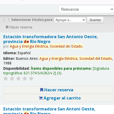
|
|
Seleccionar títulos para:
Hacer reserva
Estación transformadora San Antonio Oeste,
provincia
de
Río Negro
por
Agua
y
Energía
Eléctrica,
Sociedad
de
l
Estado
.
Idioma:
Español
Editor:
Buenos Aires:
Agua
y
Energía
Eléctrica,
Sociedad
de
l
Estado
,
1988
Disponibilidad:
Ítems disponibles para préstamo:
Signatura
topográfica:
621.374.5/A282/v.2
(3).
Hacer reserva
Agregar al carrito
Estación transformadora San Antoni Oeste,
provincia
de
Río Negro