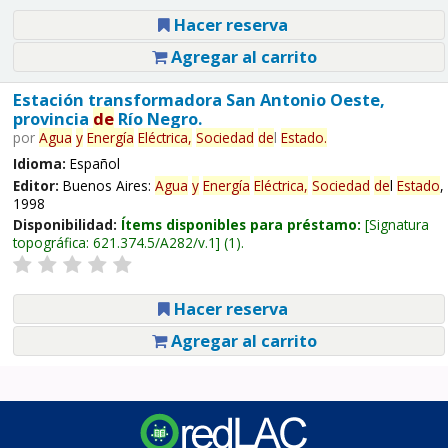
Hacer reserva
Agregar al carrito
Estación transformadora San Antonio Oeste,
provincia
de
Río Negro.
por
Agua
y
Energía
Eléctrica,
Sociedad
de
l
Estado
.
Idioma:
Español
Editor:
Buenos Aires:
Agua
y
Energía
Eléctrica,
Sociedad
de
l
Estado
,
1998
Disponibilidad:
Ítems disponibles para préstamo:
Signatura
topográfica:
621.374.5/A282/v.1
(1).
Hacer reserva
Agregar al carrito