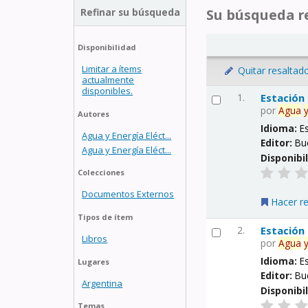
Refinar su búsqueda
Su búsqueda re
Disponibilidad
Limitar a ítems
Quitar resaltad
actualmente
disponibles.
1.
Estación
por
Agua
Autores
Idioma:
E
Agua y Energía Eléct...
Editor:
Bu
Agua y Energía Eléct...
Disponibi
Colecciones
Documentos Externos
Hacer r
Tipos de ítem
2.
Estación
Libros
por
Agua
Idioma:
E
Lugares
Editor:
Bu
Argentina
Disponibi
Temas