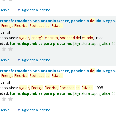
eserva
Agregar al carrito
 transformadora San Antonio Oeste, provincia
de
Río Negro
y
Energía
Eléctrica,
Sociedad
de
l
Estado
.
spañol
enos Aires:
Agua
y
energía
eléctrica,
sociedad
de
l
estado
, 1988
lidad:
Ítems disponibles para préstamo:
Signatura topográfica:
62
eserva
Agregar al carrito
 transformadora San Antonio Oeste, provincia
de
Río Negro
y
Energía
Eléctrica,
Sociedad
de
l
Estado
.
spañol
enos Aires:
Agua
y
Energía
Eléctrica,
Sociedad
de
l
Estado
, 1998
lidad:
Ítems disponibles para préstamo:
Signatura topográfica:
62
eserva
Agregar al carrito