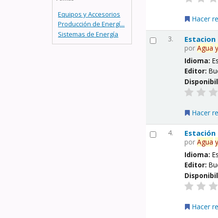
Equipos y Accesorios
Hacer r
Producción de Energí...
Sistemas de Energía
3.
Estacion
por
Agua
Idioma:
E
Editor:
Bu
Disponibi
Hacer r
4.
Estación
por
Agua
Idioma:
E
Editor:
Bu
Disponibi
Hacer r