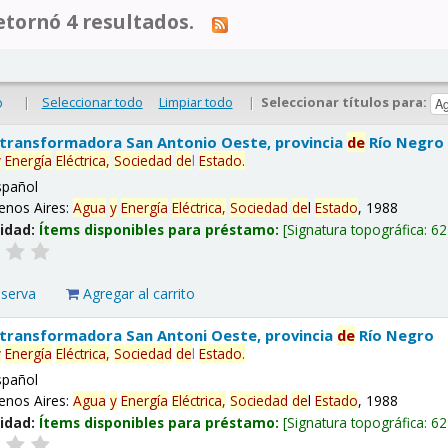
tornó 4 resultados.
|
Seleccionar todo
Limpiar todo
|
Seleccionar títulos para:
o
 transformadora San Antonio Oeste, provincia
de
Río Negro
y
Energía
Eléctrica,
Sociedad
de
l
Estado
.
spañol
enos Aires:
Agua
y
Energía
Eléctrica,
Sociedad
de
l
Estado
, 1988
lidad:
Ítems disponibles para préstamo:
Signatura topográfica:
62
eserva
Agregar al carrito
 transformadora San Antoni Oeste, provincia
de
Río Negro
y
Energía
Eléctrica,
Sociedad
de
l
Estado
.
spañol
enos Aires:
Agua
y
Energía
Eléctrica,
Sociedad
de
l
Estado
, 1988
lidad:
Ítems disponibles para préstamo:
Signatura topográfica:
62