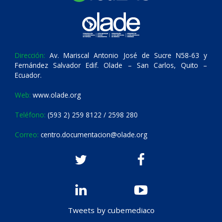
Dirección:
Av. Mariscal Antonio José de Sucre N58-63 y
Fernández Salvador Edif. Olade – San Carlos, Quito –
Ecuador.
Web:
www.olade.org
Teléfono:
(593 2) 259 8122 / 2598 280
Correo:
centro.documentacion@olade.org
Tweets by cubemediaco