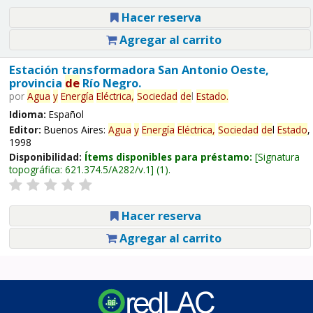
Hacer reserva
Agregar al carrito
Estación transformadora San Antonio Oeste,
provincia
de
Río Negro.
por
Agua
y
Energía
Eléctrica,
Sociedad
de
l
Estado
.
Idioma:
Español
Editor:
Buenos Aires:
Agua
y
Energía
Eléctrica,
Sociedad
de
l
Estado
,
1998
Disponibilidad:
Ítems disponibles para préstamo:
Signatura
topográfica:
621.374.5/A282/v.1
(1).
Hacer reserva
Agregar al carrito