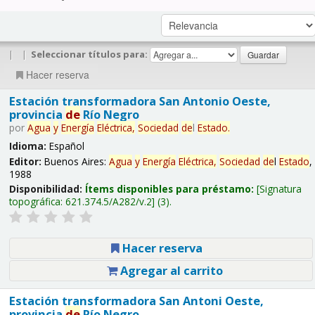
|
|
Seleccionar títulos para:
Hacer reserva
Estación transformadora San Antonio Oeste,
provincia
de
Río Negro
por
Agua
y
Energía
Eléctrica,
Sociedad
de
l
Estado
.
Idioma:
Español
Editor:
Buenos Aires:
Agua
y
Energía
Eléctrica,
Sociedad
de
l
Estado
,
1988
Disponibilidad:
Ítems disponibles para préstamo:
Signatura
topográfica:
621.374.5/A282/v.2
(3).
Hacer reserva
Agregar al carrito
Estación transformadora San Antoni Oeste,
provincia
de
Río Negro