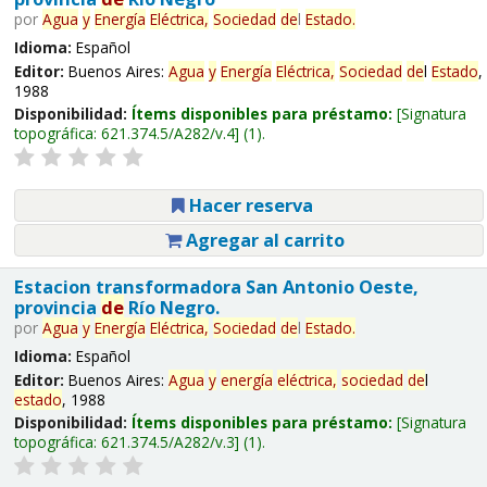
por
Agua
y
Energía
Eléctrica,
Sociedad
de
l
Estado
.
Idioma:
Español
Editor:
Buenos Aires:
Agua
y
Energía
Eléctrica,
Sociedad
de
l
Estado
,
1988
Disponibilidad:
Ítems disponibles para préstamo:
Signatura
topográfica:
621.374.5/A282/v.4
(1).
Hacer reserva
Agregar al carrito
Estacion transformadora San Antonio Oeste,
provincia
de
Río Negro.
por
Agua
y
Energía
Eléctrica,
Sociedad
de
l
Estado
.
Idioma:
Español
Editor:
Buenos Aires:
Agua
y
energía
eléctrica,
sociedad
de
l
estado
, 1988
Disponibilidad:
Ítems disponibles para préstamo:
Signatura
topográfica:
621.374.5/A282/v.3
(1).