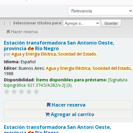
|
|
Seleccionar títulos para:
Hacer reserva
Estación transformadora San Antonio Oeste,
provincia
de
Río Negro
por
Agua
y
Energía
Eléctrica,
Sociedad
de
l
Estado
.
Idioma:
Español
Editor:
Buenos Aires:
Agua
y
Energía
Eléctrica,
Sociedad
de
l
Estado
,
1988
Disponibilidad:
Ítems disponibles para préstamo:
Signatura
topográfica:
621.374.5/A282/v.2
(3).
Hacer reserva
Agregar al carrito
Estación transformadora San Antoni Oeste,
provincia
de
Río Negro