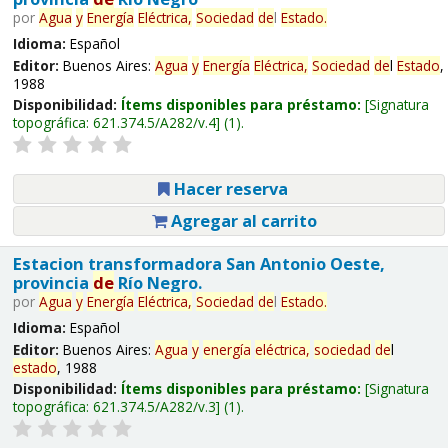
por
Agua
y
Energía
Eléctrica,
Sociedad
de
l
Estado
.
Idioma:
Español
Editor:
Buenos Aires:
Agua
y
Energía
Eléctrica,
Sociedad
de
l
Estado
,
1988
Disponibilidad:
Ítems disponibles para préstamo:
Signatura
topográfica:
621.374.5/A282/v.4
(1).
Hacer reserva
Agregar al carrito
Estacion transformadora San Antonio Oeste,
provincia
de
Río Negro.
por
Agua
y
Energía
Eléctrica,
Sociedad
de
l
Estado
.
Idioma:
Español
Editor:
Buenos Aires:
Agua
y
energía
eléctrica,
sociedad
de
l
estado
, 1988
Disponibilidad:
Ítems disponibles para préstamo:
Signatura
topográfica:
621.374.5/A282/v.3
(1).