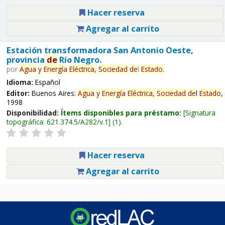
Hacer reserva
Agregar al carrito
Estación transformadora San Antonio Oeste,
provincia
de
Río Negro.
por
Agua
y
Energía
Eléctrica,
Sociedad
de
l
Estado
.
Idioma:
Español
Editor:
Buenos Aires:
Agua
y
Energía
Eléctrica,
Sociedad
de
l
Estado
,
1998
Disponibilidad:
Ítems disponibles para préstamo:
Signatura
topográfica:
621.374.5/A282/v.1
(1).
Hacer reserva
Agregar al carrito