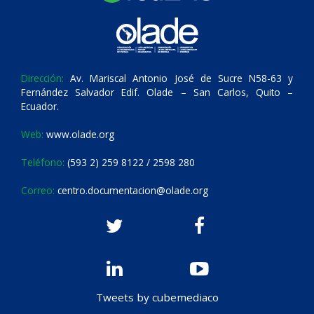
Dirección:
Av. Mariscal Antonio José de Sucre N58-63 y
Fernández Salvador Edif. Olade – San Carlos, Quito –
Ecuador.
Web:
www.olade.org
Teléfono:
(593 2) 259 8122 / 2598 280
Correo:
centro.documentacion@olade.org
Tweets by cubemediaco