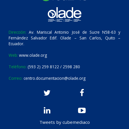
Dirección:
Av. Mariscal Antonio José de Sucre N58-63 y
Fernández Salvador Edif. Olade – San Carlos, Quito –
Ecuador.
Web:
www.olade.org
Teléfono:
(593 2) 259 8122 / 2598 280
Correo:
centro.documentacion@olade.org
Tweets by cubemediaco