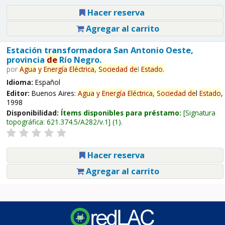
Hacer reserva
Agregar al carrito
Estación transformadora San Antonio Oeste,
provincia
de
Río Negro.
por
Agua
y
Energía
Eléctrica,
Sociedad
de
l
Estado
.
Idioma:
Español
Editor:
Buenos Aires:
Agua
y
Energía
Eléctrica,
Sociedad
de
l
Estado
,
1998
Disponibilidad:
Ítems disponibles para préstamo:
Signatura
topográfica:
621.374.5/A282/v.1
(1).
Hacer reserva
Agregar al carrito