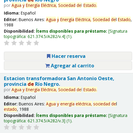
por
Agua
y
Energía
Eléctrica,
Sociedad
de
l
Estado
.
Idioma:
Español
Editor:
Buenos Aires:
Agua
y
Energía
Eléctrica,
Sociedad
de
l
Estado
,
1988
Disponibilidad:
Ítems disponibles para préstamo:
Signatura
topográfica:
621.374.5/A282/v.4
(1).
Hacer reserva
Agregar al carrito
Estacion transformadora San Antonio Oeste,
provincia
de
Río Negro.
por
Agua
y
Energía
Eléctrica,
Sociedad
de
l
Estado
.
Idioma:
Español
Editor:
Buenos Aires:
Agua
y
energía
eléctrica,
sociedad
de
l
estado
, 1988
Disponibilidad:
Ítems disponibles para préstamo:
Signatura
topográfica:
621.374.5/A282/v.3
(1).