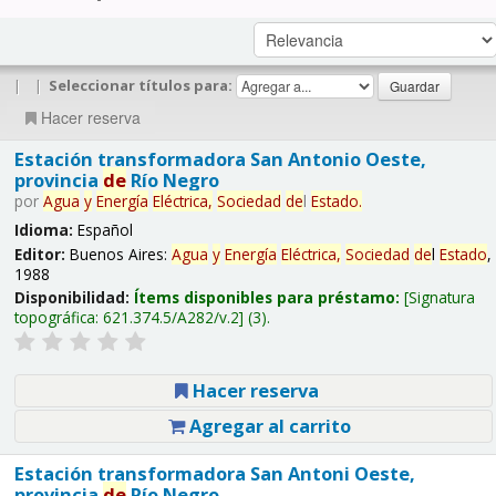
|
|
Seleccionar títulos para:
Hacer reserva
Estación transformadora San Antonio Oeste,
provincia
de
Río Negro
por
Agua
y
Energía
Eléctrica,
Sociedad
de
l
Estado
.
Idioma:
Español
Editor:
Buenos Aires:
Agua
y
Energía
Eléctrica,
Sociedad
de
l
Estado
,
1988
Disponibilidad:
Ítems disponibles para préstamo:
Signatura
topográfica:
621.374.5/A282/v.2
(3).
Hacer reserva
Agregar al carrito
Estación transformadora San Antoni Oeste,
provincia
de
Río Negro