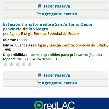
Hacer reserva
Agregar al carrito
Estación transformadora San Antonio Oeste,
provincia
de
Río Negro.
por
Agua
y
Energía
Eléctrica,
Sociedad
de
l
Estado
.
Idioma:
Español
Editor:
Buenos Aires:
Agua
y
Energía
Eléctrica,
Sociedad
de
l
Estado
,
1998
Disponibilidad:
Ítems disponibles para préstamo:
Signatura
topográfica:
621.374.5/A282/v.1
(1).
Hacer reserva
Agregar al carrito