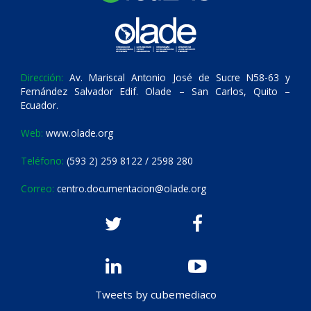
Dirección:
Av. Mariscal Antonio José de Sucre N58-63 y
Fernández Salvador Edif. Olade – San Carlos, Quito –
Ecuador.
Web:
www.olade.org
Teléfono:
(593 2) 259 8122 / 2598 280
Correo:
centro.documentacion@olade.org
Tweets by cubemediaco