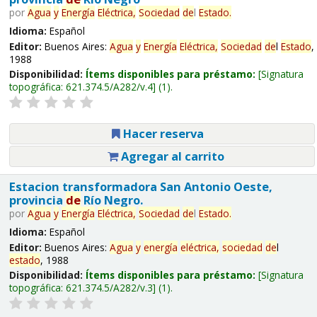
por
Agua
y
Energía
Eléctrica,
Sociedad
de
l
Estado
.
Idioma:
Español
Editor:
Buenos Aires:
Agua
y
Energía
Eléctrica,
Sociedad
de
l
Estado
,
1988
Disponibilidad:
Ítems disponibles para préstamo:
Signatura
topográfica:
621.374.5/A282/v.4
(1).
Hacer reserva
Agregar al carrito
Estacion transformadora San Antonio Oeste,
provincia
de
Río Negro.
por
Agua
y
Energía
Eléctrica,
Sociedad
de
l
Estado
.
Idioma:
Español
Editor:
Buenos Aires:
Agua
y
energía
eléctrica,
sociedad
de
l
estado
, 1988
Disponibilidad:
Ítems disponibles para préstamo:
Signatura
topográfica:
621.374.5/A282/v.3
(1).