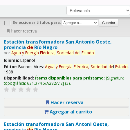
|
|
Seleccionar títulos para:
Hacer reserva
Estación transformadora San Antonio Oeste,
provincia
de
Río Negro
por
Agua
y
Energía
Eléctrica,
Sociedad
de
l
Estado
.
Idioma:
Español
Editor:
Buenos Aires:
Agua
y
Energía
Eléctrica,
Sociedad
de
l
Estado
,
1988
Disponibilidad:
Ítems disponibles para préstamo:
Signatura
topográfica:
621.374.5/A282/v.2
(3).
Hacer reserva
Agregar al carrito
Estación transformadora San Antoni Oeste,
provincia
de
Río Negro