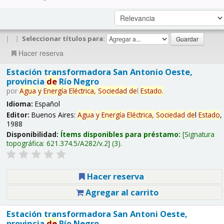
|
|
Seleccionar títulos para:
Hacer reserva
Estación transformadora San Antonio Oeste,
provincia
de
Río Negro
por
Agua
y
Energía
Eléctrica,
Sociedad
de
l
Estado
.
Idioma:
Español
Editor:
Buenos Aires:
Agua
y
Energía
Eléctrica,
Sociedad
de
l
Estado
,
1988
Disponibilidad:
Ítems disponibles para préstamo:
Signatura
topográfica:
621.374.5/A282/v.2
(3).
Hacer reserva
Agregar al carrito
Estación transformadora San Antoni Oeste,
provincia
de
Río Negro