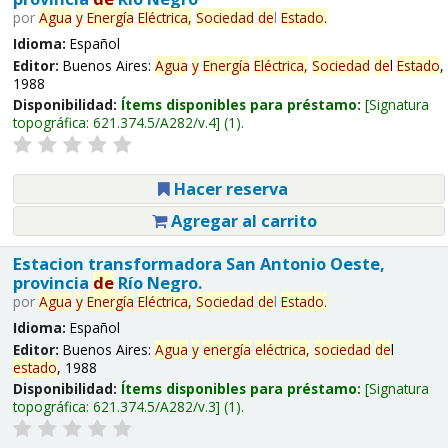
por
Agua
y
Energía
Eléctrica,
Sociedad
de
l
Estado
.
Idioma:
Español
Editor:
Buenos Aires:
Agua
y
Energía
Eléctrica,
Sociedad
de
l
Estado
,
1988
Disponibilidad:
Ítems disponibles para préstamo:
Signatura
topográfica:
621.374.5/A282/v.4
(1).
Hacer reserva
Agregar al carrito
Estacion transformadora San Antonio Oeste,
provincia
de
Río Negro.
por
Agua
y
Energía
Eléctrica,
Sociedad
de
l
Estado
.
Idioma:
Español
Editor:
Buenos Aires:
Agua
y
energía
eléctrica,
sociedad
de
l
estado
, 1988
Disponibilidad:
Ítems disponibles para préstamo:
Signatura
topográfica:
621.374.5/A282/v.3
(1).