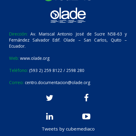
Dirección:
Av. Mariscal Antonio José de Sucre N58-63 y
Fernández Salvador Edif. Olade – San Carlos, Quito –
Ecuador.
Web:
www.olade.org
Teléfono:
(593 2) 259 8122 / 2598 280
Correo:
centro.documentacion@olade.org
Tweets by cubemediaco