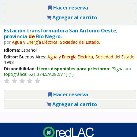
Hacer reserva
Agregar al carrito
Estación transformadora San Antonio Oeste,
provincia
de
Río Negro.
por
Agua
y
Energía
Eléctrica,
Sociedad
de
l
Estado
.
Idioma:
Español
Editor:
Buenos Aires:
Agua
y
Energía
Eléctrica,
Sociedad
de
l
Estado
,
1998
Disponibilidad:
Ítems disponibles para préstamo:
Signatura
topográfica:
621.374.5/A282/v.1
(1).
Hacer reserva
Agregar al carrito