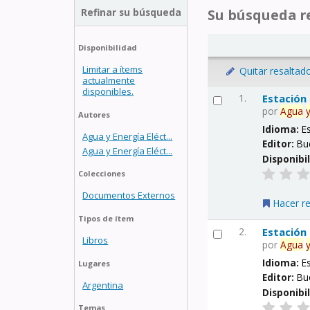
Refinar su búsqueda
Su búsqueda re
Disponibilidad
Limitar a ítems
Quitar resaltad
actualmente
disponibles.
1.
Estación
por
Agua
Autores
Idioma:
E
Agua y Energía Eléct...
Editor:
Bu
Agua y Energía Eléct...
Disponibi
Colecciones
Documentos Externos
Hacer r
Tipos de ítem
2.
Estación
Libros
por
Agua
Idioma:
E
Lugares
Editor:
Bu
Argentina
Disponibi
Temas