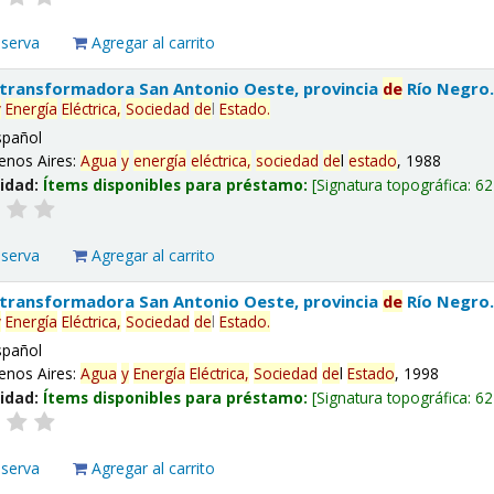
eserva
Agregar al carrito
 transformadora San Antonio Oeste, provincia
de
Río Negro
y
Energía
Eléctrica,
Sociedad
de
l
Estado
.
spañol
enos Aires:
Agua
y
energía
eléctrica,
sociedad
de
l
estado
, 1988
lidad:
Ítems disponibles para préstamo:
Signatura topográfica:
62
eserva
Agregar al carrito
 transformadora San Antonio Oeste, provincia
de
Río Negro
y
Energía
Eléctrica,
Sociedad
de
l
Estado
.
spañol
enos Aires:
Agua
y
Energía
Eléctrica,
Sociedad
de
l
Estado
, 1998
lidad:
Ítems disponibles para préstamo:
Signatura topográfica:
62
eserva
Agregar al carrito