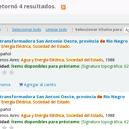
tornó 4 resultados.
|
Seleccionar todo
Limpiar todo
|
Seleccionar títulos para:
o
 transformadora San Antonio Oeste, provincia
de
Río Negro
y
Energía
Eléctrica,
Sociedad
de
l
Estado
.
spañol
enos Aires:
Agua
y
Energía
Eléctrica,
Sociedad
de
l
Estado
, 1988
lidad:
Ítems disponibles para préstamo:
Signatura topográfica:
62
eserva
Agregar al carrito
 transformadora San Antoni Oeste, provincia
de
Río Negro
y
Energía
Eléctrica,
Sociedad
de
l
Estado
.
spañol
enos Aires:
Agua
y
Energía
Eléctrica,
Sociedad
de
l
Estado
, 1988
lidad:
Ítems disponibles para préstamo:
Signatura topográfica:
62