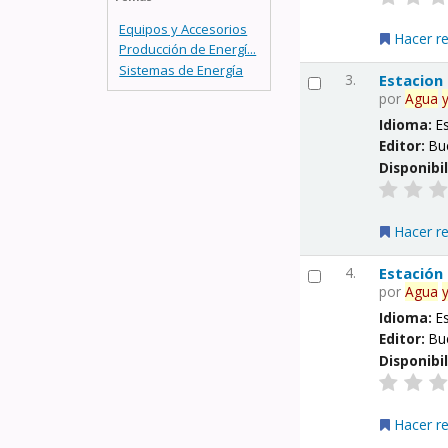
Equipos y Accesorios
Hacer r
Producción de Energí...
Sistemas de Energía
3.
Estacion
por
Agua
Idioma:
E
Editor:
Bu
Disponibi
Hacer r
4.
Estación
por
Agua
Idioma:
E
Editor:
Bu
Disponibi
Hacer r