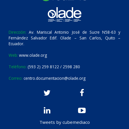
Dirección:
Av. Mariscal Antonio José de Sucre N58-63 y
Fernández Salvador Edif. Olade – San Carlos, Quito –
Ecuador.
Web:
www.olade.org
Teléfono:
(593 2) 259 8122 / 2598 280
Correo:
centro.documentacion@olade.org
Tweets by cubemediaco