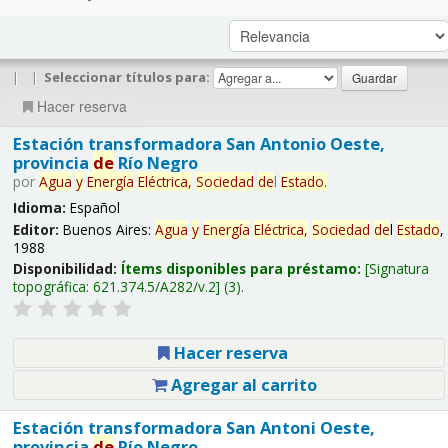
|
|
Seleccionar títulos para:
Hacer reserva
Estación transformadora San Antonio Oeste,
provincia
de
Río Negro
por
Agua
y
Energía
Eléctrica,
Sociedad
de
l
Estado
.
Idioma:
Español
Editor:
Buenos Aires:
Agua
y
Energía
Eléctrica,
Sociedad
de
l
Estado
,
1988
Disponibilidad:
Ítems disponibles para préstamo:
Signatura
topográfica:
621.374.5/A282/v.2
(3).
Hacer reserva
Agregar al carrito
Estación transformadora San Antoni Oeste,
provincia
de
Río Negro