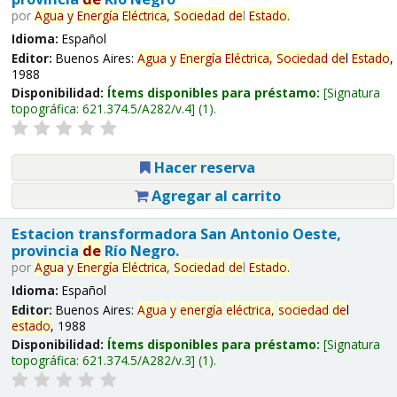
por
Agua
y
Energía
Eléctrica,
Sociedad
de
l
Estado
.
Idioma:
Español
Editor:
Buenos Aires:
Agua
y
Energía
Eléctrica,
Sociedad
de
l
Estado
,
1988
Disponibilidad:
Ítems disponibles para préstamo:
Signatura
topográfica:
621.374.5/A282/v.4
(1).
Hacer reserva
Agregar al carrito
Estacion transformadora San Antonio Oeste,
provincia
de
Río Negro.
por
Agua
y
Energía
Eléctrica,
Sociedad
de
l
Estado
.
Idioma:
Español
Editor:
Buenos Aires:
Agua
y
energía
eléctrica,
sociedad
de
l
estado
, 1988
Disponibilidad:
Ítems disponibles para préstamo:
Signatura
topográfica:
621.374.5/A282/v.3
(1).