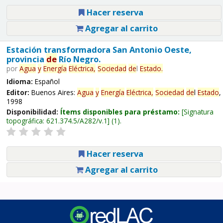
Hacer reserva
Agregar al carrito
Estación transformadora San Antonio Oeste,
provincia
de
Río Negro.
por
Agua
y
Energía
Eléctrica,
Sociedad
de
l
Estado
.
Idioma:
Español
Editor:
Buenos Aires:
Agua
y
Energía
Eléctrica,
Sociedad
de
l
Estado
,
1998
Disponibilidad:
Ítems disponibles para préstamo:
Signatura
topográfica:
621.374.5/A282/v.1
(1).
Hacer reserva
Agregar al carrito