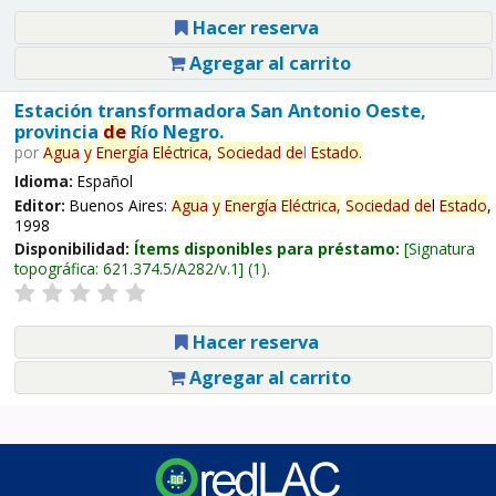
Hacer reserva
Agregar al carrito
Estación transformadora San Antonio Oeste,
provincia
de
Río Negro.
por
Agua
y
Energía
Eléctrica,
Sociedad
de
l
Estado
.
Idioma:
Español
Editor:
Buenos Aires:
Agua
y
Energía
Eléctrica,
Sociedad
de
l
Estado
,
1998
Disponibilidad:
Ítems disponibles para préstamo:
Signatura
topográfica:
621.374.5/A282/v.1
(1).
Hacer reserva
Agregar al carrito