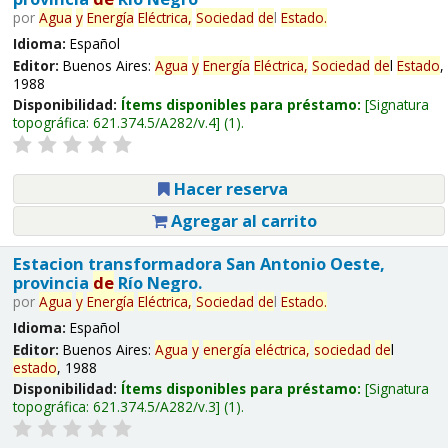
por
Agua
y
Energía
Eléctrica,
Sociedad
de
l
Estado
.
Idioma:
Español
Editor:
Buenos Aires:
Agua
y
Energía
Eléctrica,
Sociedad
de
l
Estado
,
1988
Disponibilidad:
Ítems disponibles para préstamo:
Signatura
topográfica:
621.374.5/A282/v.4
(1).
Hacer reserva
Agregar al carrito
Estacion transformadora San Antonio Oeste,
provincia
de
Río Negro.
por
Agua
y
Energía
Eléctrica,
Sociedad
de
l
Estado
.
Idioma:
Español
Editor:
Buenos Aires:
Agua
y
energía
eléctrica,
sociedad
de
l
estado
, 1988
Disponibilidad:
Ítems disponibles para préstamo:
Signatura
topográfica:
621.374.5/A282/v.3
(1).