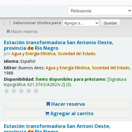
|
|
Seleccionar títulos para:
Hacer reserva
Estación transformadora San Antonio Oeste,
provincia
de
Río Negro
por
Agua
y
Energía
Eléctrica,
Sociedad
de
l
Estado
.
Idioma:
Español
Editor:
Buenos Aires:
Agua
y
Energía
Eléctrica,
Sociedad
de
l
Estado
,
1988
Disponibilidad:
Ítems disponibles para préstamo:
Signatura
topográfica:
621.374.5/A282/v.2
(3).
Hacer reserva
Agregar al carrito
Estación transformadora San Antoni Oeste,
provincia
de
Río Negro