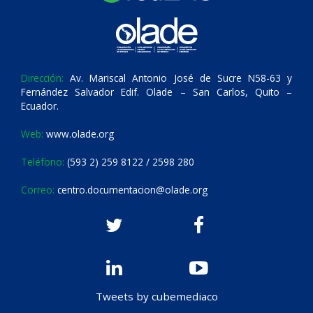
Dirección:
Av. Mariscal Antonio José de Sucre N58-63 y
Fernández Salvador Edif. Olade – San Carlos, Quito –
Ecuador.
Web:
www.olade.org
Teléfono:
(593 2) 259 8122 / 2598 280
Correo:
centro.documentacion@olade.org
Tweets by cubemediaco