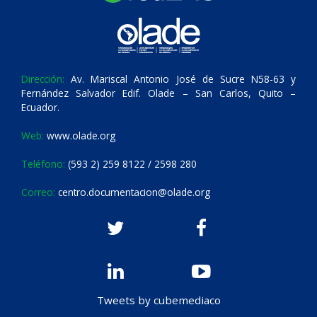
Dirección:
Av. Mariscal Antonio José de Sucre N58-63 y
Fernández Salvador Edif. Olade – San Carlos, Quito –
Ecuador.
Web:
www.olade.org
Teléfono:
(593 2) 259 8122 / 2598 280
Correo:
centro.documentacion@olade.org
Tweets by cubemediaco