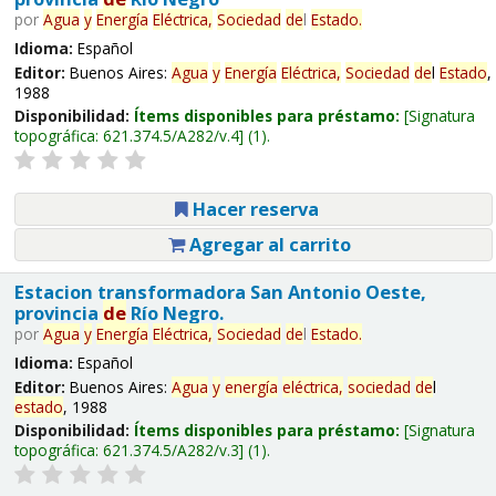
por
Agua
y
Energía
Eléctrica,
Sociedad
de
l
Estado
.
Idioma:
Español
Editor:
Buenos Aires:
Agua
y
Energía
Eléctrica,
Sociedad
de
l
Estado
,
1988
Disponibilidad:
Ítems disponibles para préstamo:
Signatura
topográfica:
621.374.5/A282/v.4
(1).
Hacer reserva
Agregar al carrito
Estacion transformadora San Antonio Oeste,
provincia
de
Río Negro.
por
Agua
y
Energía
Eléctrica,
Sociedad
de
l
Estado
.
Idioma:
Español
Editor:
Buenos Aires:
Agua
y
energía
eléctrica,
sociedad
de
l
estado
, 1988
Disponibilidad:
Ítems disponibles para préstamo:
Signatura
topográfica:
621.374.5/A282/v.3
(1).