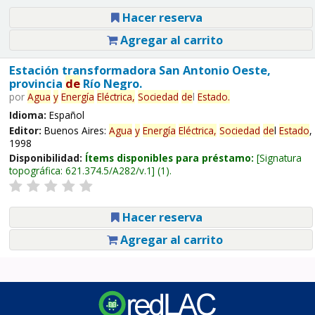
Hacer reserva
Agregar al carrito
Estación transformadora San Antonio Oeste,
provincia
de
Río Negro.
por
Agua
y
Energía
Eléctrica,
Sociedad
de
l
Estado
.
Idioma:
Español
Editor:
Buenos Aires:
Agua
y
Energía
Eléctrica,
Sociedad
de
l
Estado
,
1998
Disponibilidad:
Ítems disponibles para préstamo:
Signatura
topográfica:
621.374.5/A282/v.1
(1).
Hacer reserva
Agregar al carrito