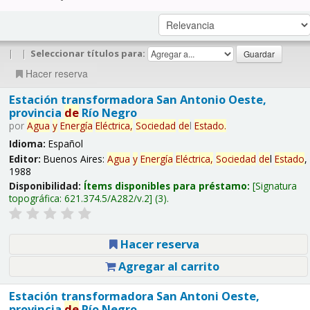
|
|
Seleccionar títulos para:
Hacer reserva
Estación transformadora San Antonio Oeste,
provincia
de
Río Negro
por
Agua
y
Energía
Eléctrica,
Sociedad
de
l
Estado
.
Idioma:
Español
Editor:
Buenos Aires:
Agua
y
Energía
Eléctrica,
Sociedad
de
l
Estado
,
1988
Disponibilidad:
Ítems disponibles para préstamo:
Signatura
topográfica:
621.374.5/A282/v.2
(3).
Hacer reserva
Agregar al carrito
Estación transformadora San Antoni Oeste,
provincia
de
Río Negro