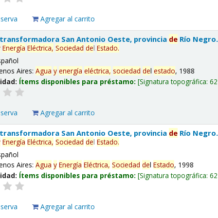
eserva
Agregar al carrito
 transformadora San Antonio Oeste, provincia
de
Río Negro
y
Energía
Eléctrica,
Sociedad
de
l
Estado
.
spañol
enos Aires:
Agua
y
energía
eléctrica,
sociedad
de
l
estado
, 1988
lidad:
Ítems disponibles para préstamo:
Signatura topográfica:
62
eserva
Agregar al carrito
 transformadora San Antonio Oeste, provincia
de
Río Negro
y
Energía
Eléctrica,
Sociedad
de
l
Estado
.
spañol
enos Aires:
Agua
y
Energía
Eléctrica,
Sociedad
de
l
Estado
, 1998
lidad:
Ítems disponibles para préstamo:
Signatura topográfica:
62
eserva
Agregar al carrito