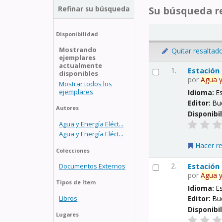
Refinar su búsqueda
Su búsqueda re
Disponibilidad
Mostrando
Quitar resaltad
ejemplares
actualmente
1.
Estación
disponibles
por
Agua
Mostrar todos los
ejemplares
Idioma:
E
Editor:
Bu
Autores
Disponibi
Agua y Energía Eléct...
Agua y Energía Eléct...
Hacer r
Colecciones
2.
Estación
Documentos Externos
por
Agua
Tipos de ítem
Idioma:
E
Libros
Editor:
Bu
Disponibi
Lugares