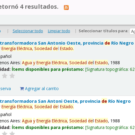
tornó 4 resultados.
|
Seleccionar todo
Limpiar todo
|
Seleccionar títulos para:
o
 transformadora San Antonio Oeste, provincia
de
Río Negro
y
Energía
Eléctrica,
Sociedad
de
l
Estado
.
spañol
enos Aires:
Agua
y
Energía
Eléctrica,
Sociedad
de
l
Estado
, 1988
lidad:
Ítems disponibles para préstamo:
Signatura topográfica:
62
eserva
Agregar al carrito
 transformadora San Antoni Oeste, provincia
de
Río Negro
y
Energía
Eléctrica,
Sociedad
de
l
Estado
.
spañol
enos Aires:
Agua
y
Energía
Eléctrica,
Sociedad
de
l
Estado
, 1988
lidad:
Ítems disponibles para préstamo:
Signatura topográfica:
62