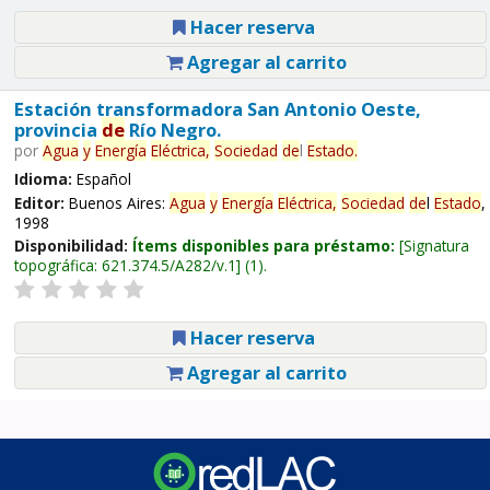
Hacer reserva
Agregar al carrito
Estación transformadora San Antonio Oeste,
provincia
de
Río Negro.
por
Agua
y
Energía
Eléctrica,
Sociedad
de
l
Estado
.
Idioma:
Español
Editor:
Buenos Aires:
Agua
y
Energía
Eléctrica,
Sociedad
de
l
Estado
,
1998
Disponibilidad:
Ítems disponibles para préstamo:
Signatura
topográfica:
621.374.5/A282/v.1
(1).
Hacer reserva
Agregar al carrito