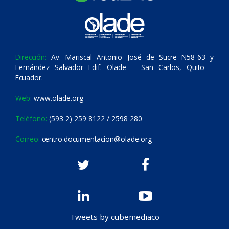
Dirección:
Av. Mariscal Antonio José de Sucre N58-63 y
Fernández Salvador Edif. Olade – San Carlos, Quito –
Ecuador.
Web:
www.olade.org
Teléfono:
(593 2) 259 8122 / 2598 280
Correo:
centro.documentacion@olade.org
Tweets by cubemediaco