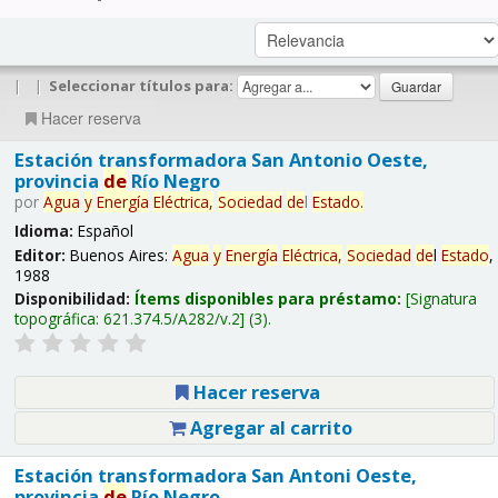
|
|
Seleccionar títulos para:
Hacer reserva
Estación transformadora San Antonio Oeste,
provincia
de
Río Negro
por
Agua
y
Energía
Eléctrica,
Sociedad
de
l
Estado
.
Idioma:
Español
Editor:
Buenos Aires:
Agua
y
Energía
Eléctrica,
Sociedad
de
l
Estado
,
1988
Disponibilidad:
Ítems disponibles para préstamo:
Signatura
topográfica:
621.374.5/A282/v.2
(3).
Hacer reserva
Agregar al carrito
Estación transformadora San Antoni Oeste,
provincia
de
Río Negro