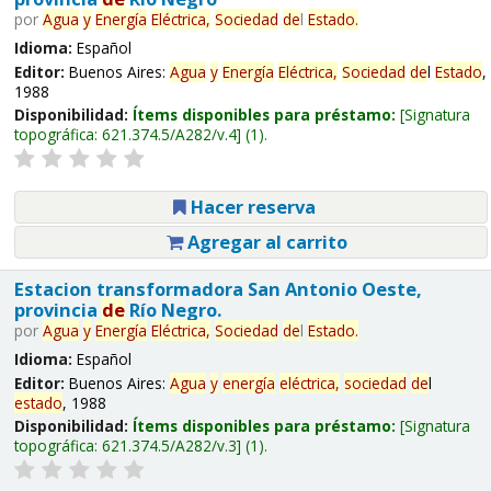
por
Agua
y
Energía
Eléctrica,
Sociedad
de
l
Estado
.
Idioma:
Español
Editor:
Buenos Aires:
Agua
y
Energía
Eléctrica,
Sociedad
de
l
Estado
,
1988
Disponibilidad:
Ítems disponibles para préstamo:
Signatura
topográfica:
621.374.5/A282/v.4
(1).
Hacer reserva
Agregar al carrito
Estacion transformadora San Antonio Oeste,
provincia
de
Río Negro.
por
Agua
y
Energía
Eléctrica,
Sociedad
de
l
Estado
.
Idioma:
Español
Editor:
Buenos Aires:
Agua
y
energía
eléctrica,
sociedad
de
l
estado
, 1988
Disponibilidad:
Ítems disponibles para préstamo:
Signatura
topográfica:
621.374.5/A282/v.3
(1).