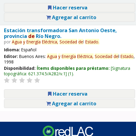
Hacer reserva
Agregar al carrito
Estación transformadora San Antonio Oeste,
provincia
de
Río Negro.
por
Agua
y
Energía
Eléctrica,
Sociedad
de
l
Estado
.
Idioma:
Español
Editor:
Buenos Aires:
Agua
y
Energía
Eléctrica,
Sociedad
de
l
Estado
,
1998
Disponibilidad:
Ítems disponibles para préstamo:
Signatura
topográfica:
621.374.5/A282/v.1
(1).
Hacer reserva
Agregar al carrito