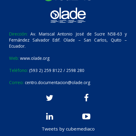
Dirección:
Av. Mariscal Antonio José de Sucre N58-63 y
Fernández Salvador Edif. Olade – San Carlos, Quito –
Ecuador.
Web:
www.olade.org
Teléfono:
(593 2) 259 8122 / 2598 280
Correo:
centro.documentacion@olade.org
Tweets by cubemediaco