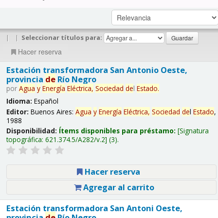
|
|
Seleccionar títulos para:
Hacer reserva
Estación transformadora San Antonio Oeste,
provincia
de
Río Negro
por
Agua
y
Energía
Eléctrica,
Sociedad
de
l
Estado
.
Idioma:
Español
Editor:
Buenos Aires:
Agua
y
Energía
Eléctrica,
Sociedad
de
l
Estado
,
1988
Disponibilidad:
Ítems disponibles para préstamo:
Signatura
topográfica:
621.374.5/A282/v.2
(3).
Hacer reserva
Agregar al carrito
Estación transformadora San Antoni Oeste,
provincia
de
Río Negro