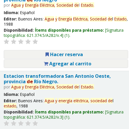
por
Agua
y
Energía
Eléctrica,
Sociedad
de
l
Estado
.
Idioma:
Español
Editor:
Buenos Aires:
Agua
y
Energía
Eléctrica,
Sociedad
de
l
Estado
,
1988
Disponibilidad:
Ítems disponibles para préstamo:
Signatura
topográfica:
621.374.5/A282/v.4
(1).
Hacer reserva
Agregar al carrito
Estacion transformadora San Antonio Oeste,
provincia
de
Río Negro.
por
Agua
y
Energía
Eléctrica,
Sociedad
de
l
Estado
.
Idioma:
Español
Editor:
Buenos Aires:
Agua
y
energía
eléctrica,
sociedad
de
l
estado
, 1988
Disponibilidad:
Ítems disponibles para préstamo:
Signatura
topográfica:
621.374.5/A282/v.3
(1).