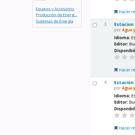
Equipos y Accesorios
Hacer r
Producción de Energí...
Sistemas de Energía
3.
Estacion
por
Agua
Idioma:
E
Editor:
Bu
Disponibi
Hacer r
4.
Estación
por
Agua
Idioma:
E
Editor:
Bu
Disponibi
Hacer r