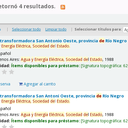
tornó 4 resultados.
|
Seleccionar todo
Limpiar todo
|
Seleccionar títulos para:
o
 transformadora San Antonio Oeste, provincia
de
Río Negro
y
Energía
Eléctrica,
Sociedad
de
l
Estado
.
spañol
enos Aires:
Agua
y
Energía
Eléctrica,
Sociedad
de
l
Estado
, 1988
lidad:
Ítems disponibles para préstamo:
Signatura topográfica:
62
eserva
Agregar al carrito
 transformadora San Antoni Oeste, provincia
de
Río Negro
y
Energía
Eléctrica,
Sociedad
de
l
Estado
.
spañol
enos Aires:
Agua
y
Energía
Eléctrica,
Sociedad
de
l
Estado
, 1988
lidad:
Ítems disponibles para préstamo:
Signatura topográfica:
62