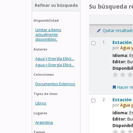
Refinar su búsqueda
Su búsqueda re
Disponibilidad
Limitar a ítems
Quitar resaltad
actualmente
disponibles.
1.
Estación
por
Agua
Autores
Idioma:
E
Agua y Energía Eléct...
Editor:
Bu
Agua y Energía Eléct...
Disponibi
Colecciones
Documentos Externos
Hacer r
Tipos de ítem
2.
Estación
Libros
por
Agua
Idioma:
E
Lugares
Editor:
Bu
Argentina
Disponibi
Temas