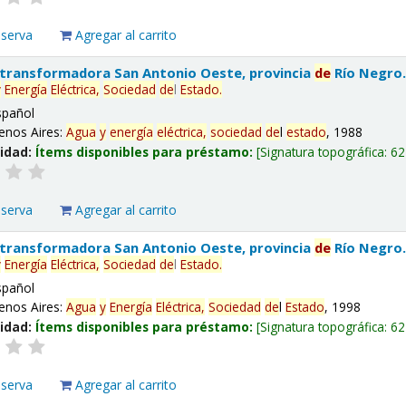
eserva
Agregar al carrito
 transformadora San Antonio Oeste, provincia
de
Río Negro
y
Energía
Eléctrica,
Sociedad
de
l
Estado
.
spañol
enos Aires:
Agua
y
energía
eléctrica,
sociedad
de
l
estado
, 1988
lidad:
Ítems disponibles para préstamo:
Signatura topográfica:
62
eserva
Agregar al carrito
 transformadora San Antonio Oeste, provincia
de
Río Negro
y
Energía
Eléctrica,
Sociedad
de
l
Estado
.
spañol
enos Aires:
Agua
y
Energía
Eléctrica,
Sociedad
de
l
Estado
, 1998
lidad:
Ítems disponibles para préstamo:
Signatura topográfica:
62
eserva
Agregar al carrito