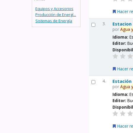
Equipos y Accesorios
Hacer r
Producción de Energí...
Sistemas de Energía
3.
Estacion
por
Agua
Idioma:
E
Editor:
Bu
Disponibi
Hacer r
4.
Estación
por
Agua
Idioma:
E
Editor:
Bu
Disponibi
Hacer r