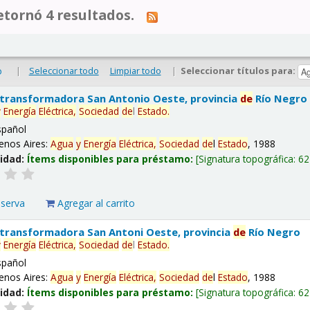
tornó 4 resultados.
|
Seleccionar todo
Limpiar todo
|
Seleccionar títulos para:
o
 transformadora San Antonio Oeste, provincia
de
Río Negro
y
Energía
Eléctrica,
Sociedad
de
l
Estado
.
spañol
enos Aires:
Agua
y
Energía
Eléctrica,
Sociedad
de
l
Estado
, 1988
lidad:
Ítems disponibles para préstamo:
Signatura topográfica:
62
eserva
Agregar al carrito
 transformadora San Antoni Oeste, provincia
de
Río Negro
y
Energía
Eléctrica,
Sociedad
de
l
Estado
.
spañol
enos Aires:
Agua
y
Energía
Eléctrica,
Sociedad
de
l
Estado
, 1988
lidad:
Ítems disponibles para préstamo:
Signatura topográfica:
62