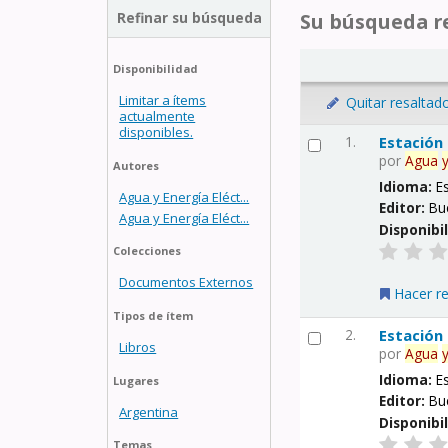
Refinar su búsqueda
Su búsqueda re
Disponibilidad
Limitar a ítems
Quitar resaltad
actualmente
disponibles.
1.
Estación
por
Agua
Autores
Idioma:
E
Agua y Energía Eléct...
Editor:
Bu
Agua y Energía Eléct...
Disponibi
Colecciones
Documentos Externos
Hacer r
Tipos de ítem
2.
Estación
Libros
por
Agua
Idioma:
E
Lugares
Editor:
Bu
Argentina
Disponibi
Temas