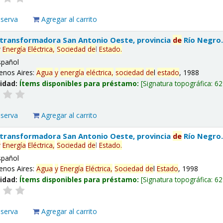
eserva
Agregar al carrito
 transformadora San Antonio Oeste, provincia
de
Río Negro
y
Energía
Eléctrica,
Sociedad
de
l
Estado
.
spañol
enos Aires:
Agua
y
energía
eléctrica,
sociedad
de
l
estado
, 1988
lidad:
Ítems disponibles para préstamo:
Signatura topográfica:
62
eserva
Agregar al carrito
 transformadora San Antonio Oeste, provincia
de
Río Negro
y
Energía
Eléctrica,
Sociedad
de
l
Estado
.
spañol
enos Aires:
Agua
y
Energía
Eléctrica,
Sociedad
de
l
Estado
, 1998
lidad:
Ítems disponibles para préstamo:
Signatura topográfica:
62
eserva
Agregar al carrito