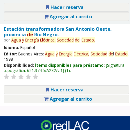
Hacer reserva
Agregar al carrito
Estación transformadora San Antonio Oeste,
provincia
de
Río Negro.
por
Agua
y
Energía
Eléctrica,
Sociedad
de
l
Estado
.
Idioma:
Español
Editor:
Buenos Aires:
Agua
y
Energía
Eléctrica,
Sociedad
de
l
Estado
,
1998
Disponibilidad:
Ítems disponibles para préstamo:
Signatura
topográfica:
621.374.5/A282/v.1
(1).
Hacer reserva
Agregar al carrito