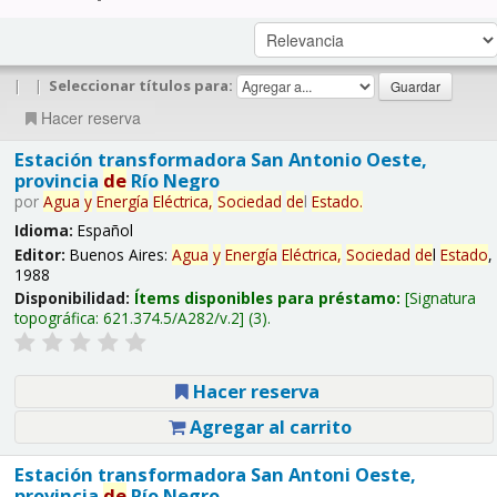
|
|
Seleccionar títulos para:
Hacer reserva
Estación transformadora San Antonio Oeste,
provincia
de
Río Negro
por
Agua
y
Energía
Eléctrica,
Sociedad
de
l
Estado
.
Idioma:
Español
Editor:
Buenos Aires:
Agua
y
Energía
Eléctrica,
Sociedad
de
l
Estado
,
1988
Disponibilidad:
Ítems disponibles para préstamo:
Signatura
topográfica:
621.374.5/A282/v.2
(3).
Hacer reserva
Agregar al carrito
Estación transformadora San Antoni Oeste,
provincia
de
Río Negro