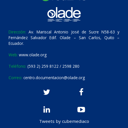
Dirección:
Av. Mariscal Antonio José de Sucre N58-63 y
Fernández Salvador Edif. Olade – San Carlos, Quito –
Ecuador.
Web:
www.olade.org
Teléfono:
(593 2) 259 8122 / 2598 280
Correo:
centro.documentacion@olade.org
Tweets by cubemediaco