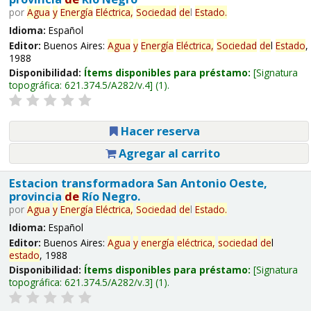
por
Agua
y
Energía
Eléctrica,
Sociedad
de
l
Estado
.
Idioma:
Español
Editor:
Buenos Aires:
Agua
y
Energía
Eléctrica,
Sociedad
de
l
Estado
,
1988
Disponibilidad:
Ítems disponibles para préstamo:
Signatura
topográfica:
621.374.5/A282/v.4
(1).
Hacer reserva
Agregar al carrito
Estacion transformadora San Antonio Oeste,
provincia
de
Río Negro.
por
Agua
y
Energía
Eléctrica,
Sociedad
de
l
Estado
.
Idioma:
Español
Editor:
Buenos Aires:
Agua
y
energía
eléctrica,
sociedad
de
l
estado
, 1988
Disponibilidad:
Ítems disponibles para préstamo:
Signatura
topográfica:
621.374.5/A282/v.3
(1).