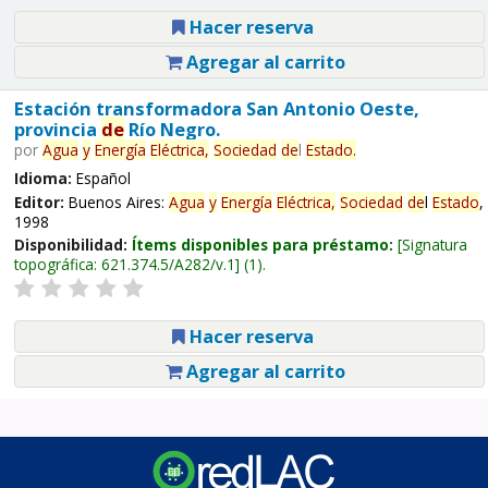
Hacer reserva
Agregar al carrito
Estación transformadora San Antonio Oeste,
provincia
de
Río Negro.
por
Agua
y
Energía
Eléctrica,
Sociedad
de
l
Estado
.
Idioma:
Español
Editor:
Buenos Aires:
Agua
y
Energía
Eléctrica,
Sociedad
de
l
Estado
,
1998
Disponibilidad:
Ítems disponibles para préstamo:
Signatura
topográfica:
621.374.5/A282/v.1
(1).
Hacer reserva
Agregar al carrito