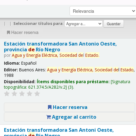
|
|
Seleccionar títulos para:
Hacer reserva
Estación transformadora San Antonio Oeste,
provincia
de
Río Negro
por
Agua
y
Energía
Eléctrica,
Sociedad
de
l
Estado
.
Idioma:
Español
Editor:
Buenos Aires:
Agua
y
Energía
Eléctrica,
Sociedad
de
l
Estado
,
1988
Disponibilidad:
Ítems disponibles para préstamo:
Signatura
topográfica:
621.374.5/A282/v.2
(3).
Hacer reserva
Agregar al carrito
Estación transformadora San Antoni Oeste,
provincia
de
Río Negro