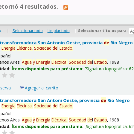
tornó 4 resultados.
|
Seleccionar todo
Limpiar todo
|
Seleccionar títulos para:
o
 transformadora San Antonio Oeste, provincia
de
Río Negro
y
Energía
Eléctrica,
Sociedad
de
l
Estado
.
spañol
enos Aires:
Agua
y
Energía
Eléctrica,
Sociedad
de
l
Estado
, 1988
lidad:
Ítems disponibles para préstamo:
Signatura topográfica:
62
eserva
Agregar al carrito
 transformadora San Antoni Oeste, provincia
de
Río Negro
y
Energía
Eléctrica,
Sociedad
de
l
Estado
.
spañol
enos Aires:
Agua
y
Energía
Eléctrica,
Sociedad
de
l
Estado
, 1988
lidad:
Ítems disponibles para préstamo:
Signatura topográfica:
62