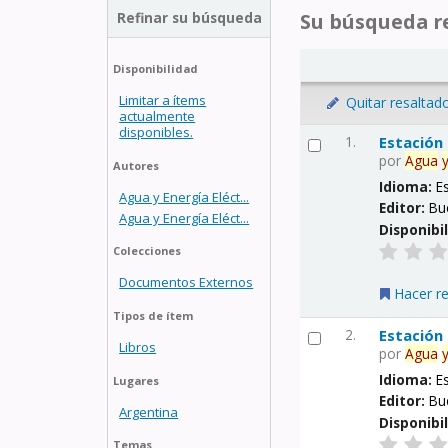
Refinar su búsqueda
Su búsqueda re
Disponibilidad
Limitar a ítems
Quitar resaltad
actualmente
disponibles.
1.
Estación
por
Agua
Autores
Idioma:
E
Agua y Energía Eléct...
Editor:
Bu
Agua y Energía Eléct...
Disponibi
Colecciones
Documentos Externos
Hacer r
Tipos de ítem
2.
Estación
Libros
por
Agua
Idioma:
E
Lugares
Editor:
Bu
Argentina
Disponibi
Temas