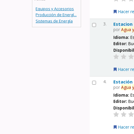
Equipos y Accesorios
Hacer r
Producción de Energí...
Sistemas de Energía
3.
Estacion
por
Agua
Idioma:
E
Editor:
Bu
Disponibi
Hacer r
4.
Estación
por
Agua
Idioma:
E
Editor:
Bu
Disponibi
Hacer r