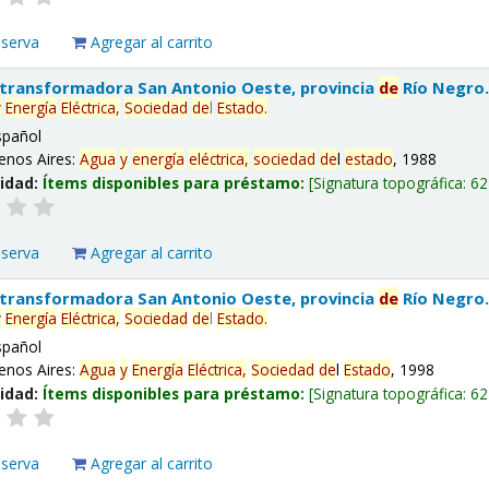
eserva
Agregar al carrito
 transformadora San Antonio Oeste, provincia
de
Río Negro
y
Energía
Eléctrica,
Sociedad
de
l
Estado
.
spañol
enos Aires:
Agua
y
energía
eléctrica,
sociedad
de
l
estado
, 1988
lidad:
Ítems disponibles para préstamo:
Signatura topográfica:
62
eserva
Agregar al carrito
 transformadora San Antonio Oeste, provincia
de
Río Negro
y
Energía
Eléctrica,
Sociedad
de
l
Estado
.
spañol
enos Aires:
Agua
y
Energía
Eléctrica,
Sociedad
de
l
Estado
, 1998
lidad:
Ítems disponibles para préstamo:
Signatura topográfica:
62
eserva
Agregar al carrito