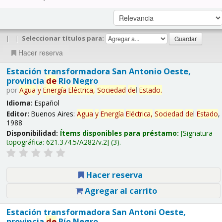
|
|
Seleccionar títulos para:
Hacer reserva
Estación transformadora San Antonio Oeste,
provincia
de
Río Negro
por
Agua
y
Energía
Eléctrica,
Sociedad
de
l
Estado
.
Idioma:
Español
Editor:
Buenos Aires:
Agua
y
Energía
Eléctrica,
Sociedad
de
l
Estado
,
1988
Disponibilidad:
Ítems disponibles para préstamo:
Signatura
topográfica:
621.374.5/A282/v.2
(3).
Hacer reserva
Agregar al carrito
Estación transformadora San Antoni Oeste,
provincia
de
Río Negro