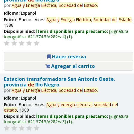
por
Agua
y
Energía
Eléctrica,
Sociedad
de
l
Estado
.
Idioma:
Español
Editor:
Buenos Aires:
Agua
y
Energía
Eléctrica,
Sociedad
de
l
Estado
,
1988
Disponibilidad:
Ítems disponibles para préstamo:
Signatura
topográfica:
621.374.5/A282/v.4
(1).
Hacer reserva
Agregar al carrito
Estacion transformadora San Antonio Oeste,
provincia
de
Río Negro.
por
Agua
y
Energía
Eléctrica,
Sociedad
de
l
Estado
.
Idioma:
Español
Editor:
Buenos Aires:
Agua
y
energía
eléctrica,
sociedad
de
l
estado
, 1988
Disponibilidad:
Ítems disponibles para préstamo:
Signatura
topográfica:
621.374.5/A282/v.3
(1).