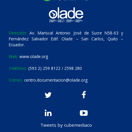
Dirección:
Av. Mariscal Antonio José de Sucre N58-63 y
Fernández Salvador Edif. Olade – San Carlos, Quito –
Ecuador.
Web:
www.olade.org
Teléfono:
(593 2) 259 8122 / 2598 280
Correo:
centro.documentacion@olade.org
Tweets by cubemediaco