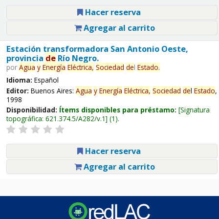
Hacer reserva
Agregar al carrito
Estación transformadora San Antonio Oeste,
provincia
de
Río Negro.
por
Agua
y
Energía
Eléctrica,
Sociedad
de
l
Estado
.
Idioma:
Español
Editor:
Buenos Aires:
Agua
y
Energía
Eléctrica,
Sociedad
de
l
Estado
,
1998
Disponibilidad:
Ítems disponibles para préstamo:
Signatura
topográfica:
621.374.5/A282/v.1
(1).
Hacer reserva
Agregar al carrito