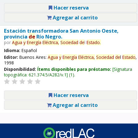
Hacer reserva
Agregar al carrito
Estación transformadora San Antonio Oeste,
provincia
de
Río Negro.
por
Agua
y
Energía
Eléctrica,
Sociedad
de
l
Estado
.
Idioma:
Español
Editor:
Buenos Aires:
Agua
y
Energía
Eléctrica,
Sociedad
de
l
Estado
,
1998
Disponibilidad:
Ítems disponibles para préstamo:
Signatura
topográfica:
621.374.5/A282/v.1
(1).
Hacer reserva
Agregar al carrito