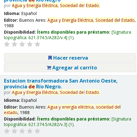
por
Agua
y
Energía
Eléctrica,
Sociedad
de
l
Estado
.
Idioma:
Español
Editor:
Buenos Aires:
Agua
y
Energía
Eléctrica,
Sociedad
de
l
Estado
,
1988
Disponibilidad:
Ítems disponibles para préstamo:
Signatura
topográfica:
621.374.5/A282/v.4
(1).
Hacer reserva
Agregar al carrito
Estacion transformadora San Antonio Oeste,
provincia
de
Río Negro.
por
Agua
y
Energía
Eléctrica,
Sociedad
de
l
Estado
.
Idioma:
Español
Editor:
Buenos Aires:
Agua
y
energía
eléctrica,
sociedad
de
l
estado
, 1988
Disponibilidad:
Ítems disponibles para préstamo:
Signatura
topográfica:
621.374.5/A282/v.3
(1).