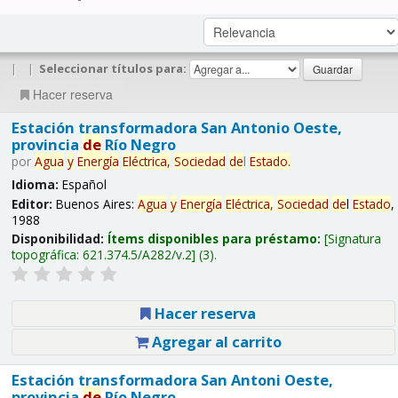
|
|
Seleccionar títulos para:
Hacer reserva
Estación transformadora San Antonio Oeste,
provincia
de
Río Negro
por
Agua
y
Energía
Eléctrica,
Sociedad
de
l
Estado
.
Idioma:
Español
Editor:
Buenos Aires:
Agua
y
Energía
Eléctrica,
Sociedad
de
l
Estado
,
1988
Disponibilidad:
Ítems disponibles para préstamo:
Signatura
topográfica:
621.374.5/A282/v.2
(3).
Hacer reserva
Agregar al carrito
Estación transformadora San Antoni Oeste,
provincia
de
Río Negro