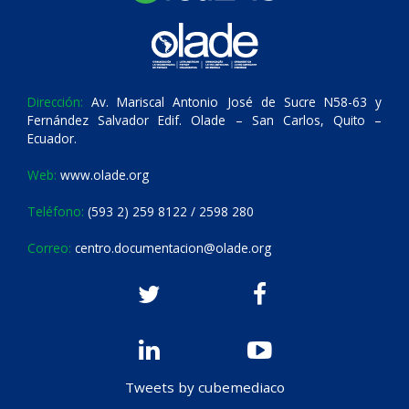
Dirección:
Av. Mariscal Antonio José de Sucre N58-63 y
Fernández Salvador Edif. Olade – San Carlos, Quito –
Ecuador.
Web:
www.olade.org
Teléfono:
(593 2) 259 8122 / 2598 280
Correo:
centro.documentacion@olade.org
Tweets by cubemediaco