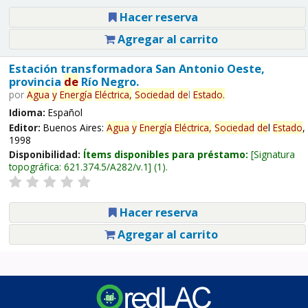
Hacer reserva
Agregar al carrito
Estación transformadora San Antonio Oeste,
provincia
de
Río Negro.
por
Agua
y
Energía
Eléctrica,
Sociedad
de
l
Estado
.
Idioma:
Español
Editor:
Buenos Aires:
Agua
y
Energía
Eléctrica,
Sociedad
de
l
Estado
,
1998
Disponibilidad:
Ítems disponibles para préstamo:
Signatura
topográfica:
621.374.5/A282/v.1
(1).
Hacer reserva
Agregar al carrito