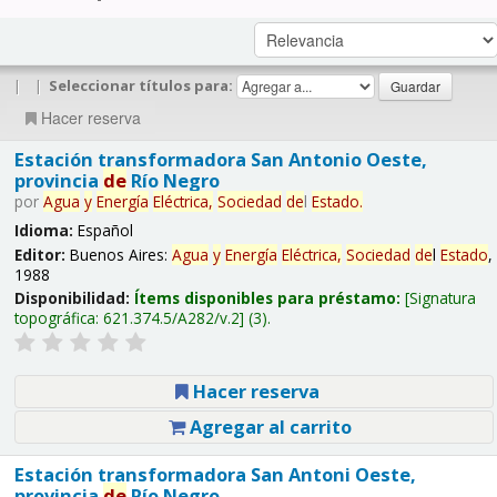
|
|
Seleccionar títulos para:
Hacer reserva
Estación transformadora San Antonio Oeste,
provincia
de
Río Negro
por
Agua
y
Energía
Eléctrica,
Sociedad
de
l
Estado
.
Idioma:
Español
Editor:
Buenos Aires:
Agua
y
Energía
Eléctrica,
Sociedad
de
l
Estado
,
1988
Disponibilidad:
Ítems disponibles para préstamo:
Signatura
topográfica:
621.374.5/A282/v.2
(3).
Hacer reserva
Agregar al carrito
Estación transformadora San Antoni Oeste,
provincia
de
Río Negro