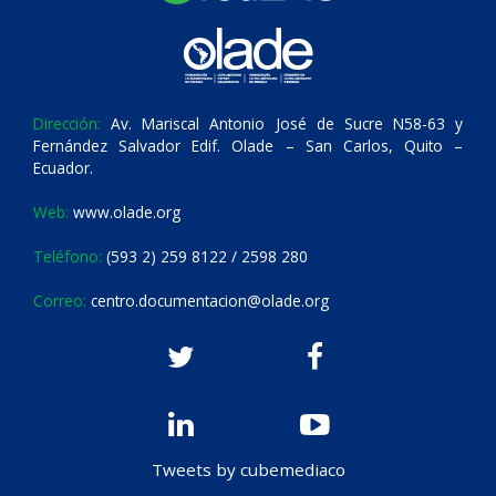
Dirección:
Av. Mariscal Antonio José de Sucre N58-63 y
Fernández Salvador Edif. Olade – San Carlos, Quito –
Ecuador.
Web:
www.olade.org
Teléfono:
(593 2) 259 8122 / 2598 280
Correo:
centro.documentacion@olade.org
Tweets by cubemediaco