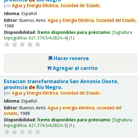
por
Agua
y
Energía
Eléctrica,
Sociedad
de
l
Estado
.
Idioma:
Español
Editor:
Buenos Aires:
Agua
y
Energía
Eléctrica,
Sociedad
de
l
Estado
,
1988
Disponibilidad:
Ítems disponibles para préstamo:
Signatura
topográfica:
621.374.5/A282/v.4
(1).
Hacer reserva
Agregar al carrito
Estacion transformadora San Antonio Oeste,
provincia
de
Río Negro.
por
Agua
y
Energía
Eléctrica,
Sociedad
de
l
Estado
.
Idioma:
Español
Editor:
Buenos Aires:
Agua
y
energía
eléctrica,
sociedad
de
l
estado
, 1988
Disponibilidad:
Ítems disponibles para préstamo:
Signatura
topográfica:
621.374.5/A282/v.3
(1).