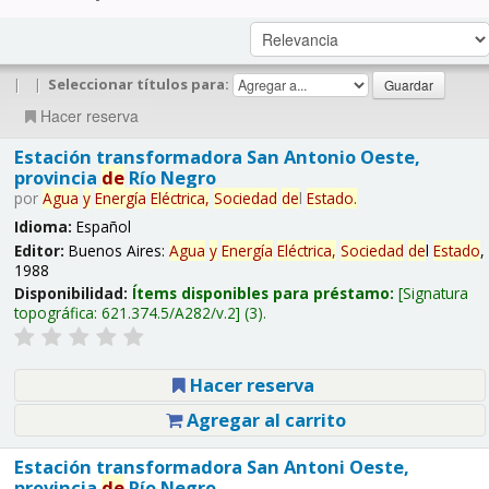
|
|
Seleccionar títulos para:
Hacer reserva
Estación transformadora San Antonio Oeste,
provincia
de
Río Negro
por
Agua
y
Energía
Eléctrica,
Sociedad
de
l
Estado
.
Idioma:
Español
Editor:
Buenos Aires:
Agua
y
Energía
Eléctrica,
Sociedad
de
l
Estado
,
1988
Disponibilidad:
Ítems disponibles para préstamo:
Signatura
topográfica:
621.374.5/A282/v.2
(3).
Hacer reserva
Agregar al carrito
Estación transformadora San Antoni Oeste,
provincia
de
Río Negro