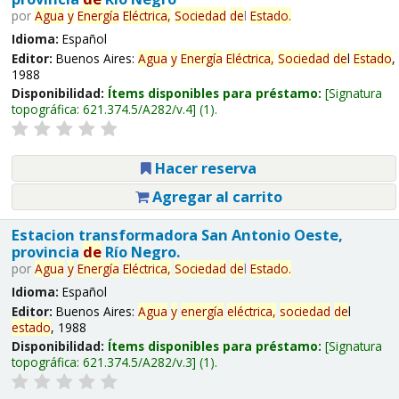
por
Agua
y
Energía
Eléctrica,
Sociedad
de
l
Estado
.
Idioma:
Español
Editor:
Buenos Aires:
Agua
y
Energía
Eléctrica,
Sociedad
de
l
Estado
,
1988
Disponibilidad:
Ítems disponibles para préstamo:
Signatura
topográfica:
621.374.5/A282/v.4
(1).
Hacer reserva
Agregar al carrito
Estacion transformadora San Antonio Oeste,
provincia
de
Río Negro.
por
Agua
y
Energía
Eléctrica,
Sociedad
de
l
Estado
.
Idioma:
Español
Editor:
Buenos Aires:
Agua
y
energía
eléctrica,
sociedad
de
l
estado
, 1988
Disponibilidad:
Ítems disponibles para préstamo:
Signatura
topográfica:
621.374.5/A282/v.3
(1).