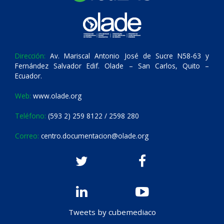
Dirección:
Av. Mariscal Antonio José de Sucre N58-63 y
Fernández Salvador Edif. Olade – San Carlos, Quito –
Ecuador.
Web:
www.olade.org
Teléfono:
(593 2) 259 8122 / 2598 280
Correo:
centro.documentacion@olade.org
Tweets by cubemediaco