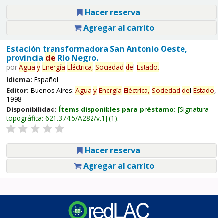
Hacer reserva
Agregar al carrito
Estación transformadora San Antonio Oeste,
provincia
de
Río Negro.
por
Agua
y
Energía
Eléctrica,
Sociedad
de
l
Estado
.
Idioma:
Español
Editor:
Buenos Aires:
Agua
y
Energía
Eléctrica,
Sociedad
de
l
Estado
,
1998
Disponibilidad:
Ítems disponibles para préstamo:
Signatura
topográfica:
621.374.5/A282/v.1
(1).
Hacer reserva
Agregar al carrito