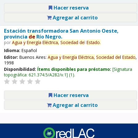
Hacer reserva
Agregar al carrito
Estación transformadora San Antonio Oeste,
provincia
de
Río Negro.
por
Agua
y
Energía
Eléctrica,
Sociedad
de
l
Estado
.
Idioma:
Español
Editor:
Buenos Aires:
Agua
y
Energía
Eléctrica,
Sociedad
de
l
Estado
,
1998
Disponibilidad:
Ítems disponibles para préstamo:
Signatura
topográfica:
621.374.5/A282/v.1
(1).
Hacer reserva
Agregar al carrito