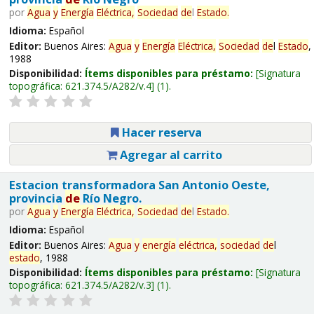
por
Agua
y
Energía
Eléctrica,
Sociedad
de
l
Estado
.
Idioma:
Español
Editor:
Buenos Aires:
Agua
y
Energía
Eléctrica,
Sociedad
de
l
Estado
,
1988
Disponibilidad:
Ítems disponibles para préstamo:
Signatura
topográfica:
621.374.5/A282/v.4
(1).
Hacer reserva
Agregar al carrito
Estacion transformadora San Antonio Oeste,
provincia
de
Río Negro.
por
Agua
y
Energía
Eléctrica,
Sociedad
de
l
Estado
.
Idioma:
Español
Editor:
Buenos Aires:
Agua
y
energía
eléctrica,
sociedad
de
l
estado
, 1988
Disponibilidad:
Ítems disponibles para préstamo:
Signatura
topográfica:
621.374.5/A282/v.3
(1).