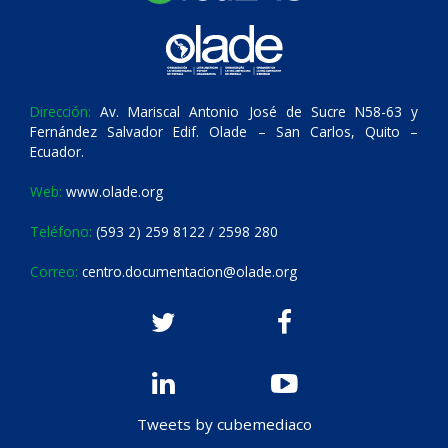
Dirección:
Av. Mariscal Antonio José de Sucre N58-63 y
Fernández Salvador Edif. Olade – San Carlos, Quito –
Ecuador.
Web:
www.olade.org
Teléfono:
(593 2) 259 8122 / 2598 280
Correo:
centro.documentacion@olade.org
Tweets by cubemediaco