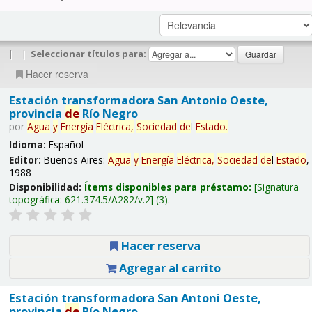
|
|
Seleccionar títulos para:
Hacer reserva
Estación transformadora San Antonio Oeste,
provincia
de
Río Negro
por
Agua
y
Energía
Eléctrica,
Sociedad
de
l
Estado
.
Idioma:
Español
Editor:
Buenos Aires:
Agua
y
Energía
Eléctrica,
Sociedad
de
l
Estado
,
1988
Disponibilidad:
Ítems disponibles para préstamo:
Signatura
topográfica:
621.374.5/A282/v.2
(3).
Hacer reserva
Agregar al carrito
Estación transformadora San Antoni Oeste,
provincia
de
Río Negro