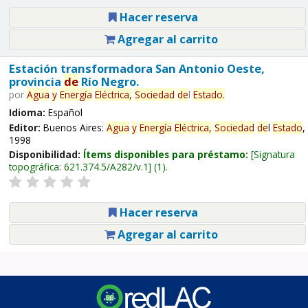
Hacer reserva
Agregar al carrito
Estación transformadora San Antonio Oeste,
provincia
de
Río Negro.
por
Agua
y
Energía
Eléctrica,
Sociedad
de
l
Estado
.
Idioma:
Español
Editor:
Buenos Aires:
Agua
y
Energía
Eléctrica,
Sociedad
de
l
Estado
,
1998
Disponibilidad:
Ítems disponibles para préstamo:
Signatura
topográfica:
621.374.5/A282/v.1
(1).
Hacer reserva
Agregar al carrito