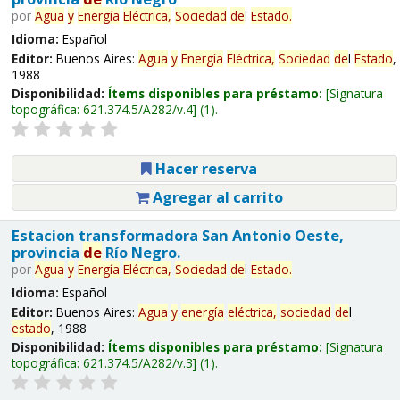
por
Agua
y
Energía
Eléctrica,
Sociedad
de
l
Estado
.
Idioma:
Español
Editor:
Buenos Aires:
Agua
y
Energía
Eléctrica,
Sociedad
de
l
Estado
,
1988
Disponibilidad:
Ítems disponibles para préstamo:
Signatura
topográfica:
621.374.5/A282/v.4
(1).
Hacer reserva
Agregar al carrito
Estacion transformadora San Antonio Oeste,
provincia
de
Río Negro.
por
Agua
y
Energía
Eléctrica,
Sociedad
de
l
Estado
.
Idioma:
Español
Editor:
Buenos Aires:
Agua
y
energía
eléctrica,
sociedad
de
l
estado
, 1988
Disponibilidad:
Ítems disponibles para préstamo:
Signatura
topográfica:
621.374.5/A282/v.3
(1).