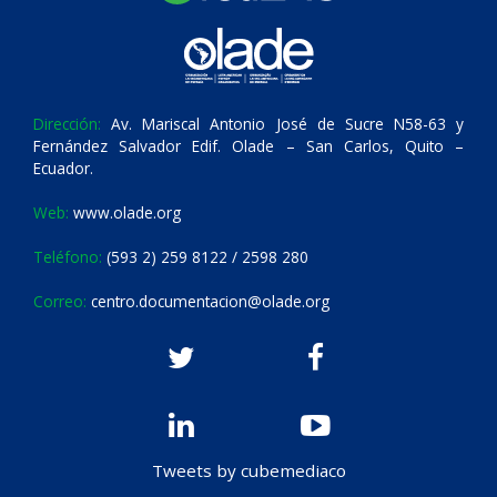
Dirección:
Av. Mariscal Antonio José de Sucre N58-63 y
Fernández Salvador Edif. Olade – San Carlos, Quito –
Ecuador.
Web:
www.olade.org
Teléfono:
(593 2) 259 8122 / 2598 280
Correo:
centro.documentacion@olade.org
Tweets by cubemediaco