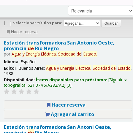
|
|
Seleccionar títulos para:
Hacer reserva
Estación transformadora San Antonio Oeste,
provincia
de
Río Negro
por
Agua
y
Energía
Eléctrica,
Sociedad
de
l
Estado
.
Idioma:
Español
Editor:
Buenos Aires:
Agua
y
Energía
Eléctrica,
Sociedad
de
l
Estado
,
1988
Disponibilidad:
Ítems disponibles para préstamo:
Signatura
topográfica:
621.374.5/A282/v.2
(3).
Hacer reserva
Agregar al carrito
Estación transformadora San Antoni Oeste,
provincia
de
Río Negro