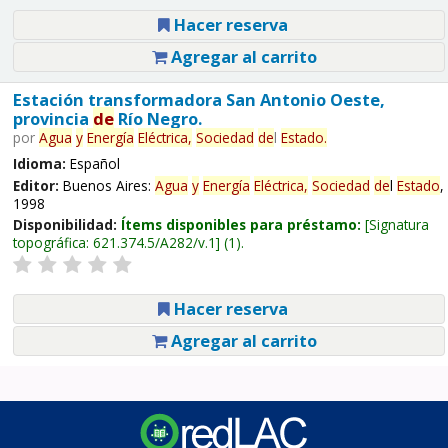
Hacer reserva
Agregar al carrito
Estación transformadora San Antonio Oeste,
provincia
de
Río Negro.
por
Agua
y
Energía
Eléctrica,
Sociedad
de
l
Estado
.
Idioma:
Español
Editor:
Buenos Aires:
Agua
y
Energía
Eléctrica,
Sociedad
de
l
Estado
,
1998
Disponibilidad:
Ítems disponibles para préstamo:
Signatura
topográfica:
621.374.5/A282/v.1
(1).
Hacer reserva
Agregar al carrito