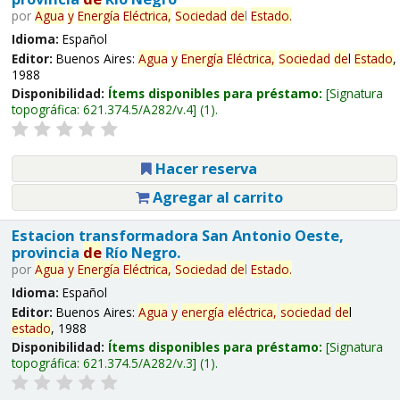
por
Agua
y
Energía
Eléctrica,
Sociedad
de
l
Estado
.
Idioma:
Español
Editor:
Buenos Aires:
Agua
y
Energía
Eléctrica,
Sociedad
de
l
Estado
,
1988
Disponibilidad:
Ítems disponibles para préstamo:
Signatura
topográfica:
621.374.5/A282/v.4
(1).
Hacer reserva
Agregar al carrito
Estacion transformadora San Antonio Oeste,
provincia
de
Río Negro.
por
Agua
y
Energía
Eléctrica,
Sociedad
de
l
Estado
.
Idioma:
Español
Editor:
Buenos Aires:
Agua
y
energía
eléctrica,
sociedad
de
l
estado
, 1988
Disponibilidad:
Ítems disponibles para préstamo:
Signatura
topográfica:
621.374.5/A282/v.3
(1).