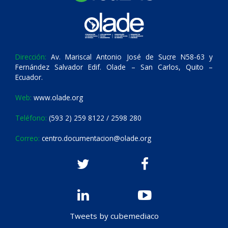
Dirección:
Av. Mariscal Antonio José de Sucre N58-63 y
Fernández Salvador Edif. Olade – San Carlos, Quito –
Ecuador.
Web:
www.olade.org
Teléfono:
(593 2) 259 8122 / 2598 280
Correo:
centro.documentacion@olade.org
Tweets by cubemediaco