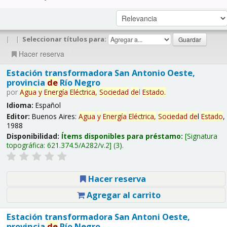
|
|
Seleccionar títulos para:
Hacer reserva
Estación transformadora San Antonio Oeste,
provincia
de
Río Negro
por
Agua
y
Energía
Eléctrica,
Sociedad
de
l
Estado
.
Idioma:
Español
Editor:
Buenos Aires:
Agua
y
Energía
Eléctrica,
Sociedad
de
l
Estado
,
1988
Disponibilidad:
Ítems disponibles para préstamo:
Signatura
topográfica:
621.374.5/A282/v.2
(3).
Hacer reserva
Agregar al carrito
Estación transformadora San Antoni Oeste,
provincia
de
Río Negro