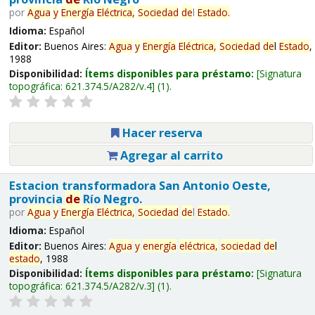
por
Agua
y
Energía
Eléctrica,
Sociedad
de
l
Estado
.
Idioma:
Español
Editor:
Buenos Aires:
Agua
y
Energía
Eléctrica,
Sociedad
de
l
Estado
,
1988
Disponibilidad:
Ítems disponibles para préstamo:
Signatura
topográfica:
621.374.5/A282/v.4
(1).
Hacer reserva
Agregar al carrito
Estacion transformadora San Antonio Oeste,
provincia
de
Río Negro.
por
Agua
y
Energía
Eléctrica,
Sociedad
de
l
Estado
.
Idioma:
Español
Editor:
Buenos Aires:
Agua
y
energía
eléctrica,
sociedad
de
l
estado
, 1988
Disponibilidad:
Ítems disponibles para préstamo:
Signatura
topográfica:
621.374.5/A282/v.3
(1).