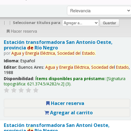
|
|
Seleccionar títulos para:
Hacer reserva
Estación transformadora San Antonio Oeste,
provincia
de
Río Negro
por
Agua
y
Energía
Eléctrica,
Sociedad
de
l
Estado
.
Idioma:
Español
Editor:
Buenos Aires:
Agua
y
Energía
Eléctrica,
Sociedad
de
l
Estado
,
1988
Disponibilidad:
Ítems disponibles para préstamo:
Signatura
topográfica:
621.374.5/A282/v.2
(3).
Hacer reserva
Agregar al carrito
Estación transformadora San Antoni Oeste,
provincia
de
Río Negro