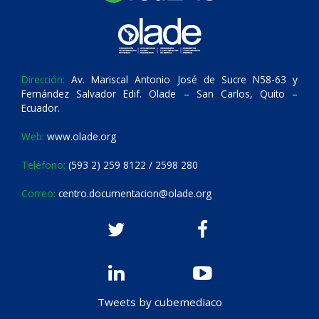
Dirección:
Av. Mariscal Antonio José de Sucre N58-63 y
Fernández Salvador Edif. Olade – San Carlos, Quito –
Ecuador.
Web:
www.olade.org
Teléfono:
(593 2) 259 8122 / 2598 280
Correo:
centro.documentacion@olade.org
Tweets by cubemediaco