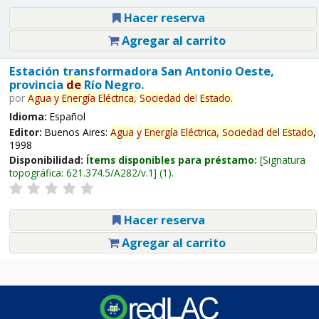
Hacer reserva
Agregar al carrito
Estación transformadora San Antonio Oeste,
provincia
de
Río Negro.
por
Agua
y
Energía
Eléctrica,
Sociedad
de
l
Estado
.
Idioma:
Español
Editor:
Buenos Aires:
Agua
y
Energía
Eléctrica,
Sociedad
de
l
Estado
,
1998
Disponibilidad:
Ítems disponibles para préstamo:
Signatura
topográfica:
621.374.5/A282/v.1
(1).
Hacer reserva
Agregar al carrito