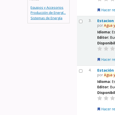
Equipos y Accesorios
Hacer r
Producción de Energí...
Sistemas de Energía
3.
Estacion
por
Agua
Idioma:
E
Editor:
Bu
Disponibi
Hacer r
4.
Estación
por
Agua
Idioma:
E
Editor:
Bu
Disponibi
Hacer r