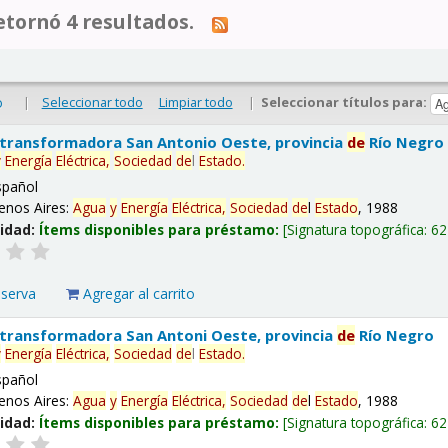
tornó 4 resultados.
|
Seleccionar todo
Limpiar todo
|
Seleccionar títulos para:
o
 transformadora San Antonio Oeste, provincia
de
Río Negro
y
Energía
Eléctrica,
Sociedad
de
l
Estado
.
spañol
enos Aires:
Agua
y
Energía
Eléctrica,
Sociedad
de
l
Estado
, 1988
lidad:
Ítems disponibles para préstamo:
Signatura topográfica:
62
eserva
Agregar al carrito
 transformadora San Antoni Oeste, provincia
de
Río Negro
y
Energía
Eléctrica,
Sociedad
de
l
Estado
.
spañol
enos Aires:
Agua
y
Energía
Eléctrica,
Sociedad
de
l
Estado
, 1988
lidad:
Ítems disponibles para préstamo:
Signatura topográfica:
62