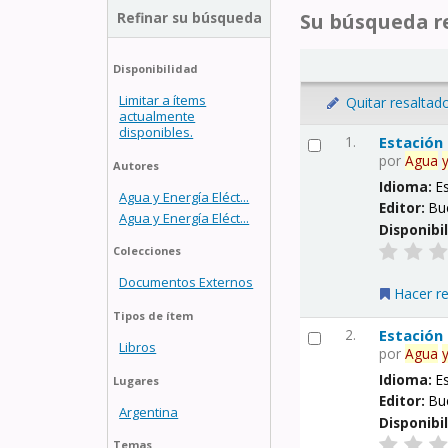
Refinar su búsqueda
Su búsqueda re
Disponibilidad
Limitar a ítems
Quitar resaltad
actualmente
disponibles.
1.
Estación
por
Agua
Autores
Idioma:
E
Agua y Energía Eléct...
Editor:
Bu
Agua y Energía Eléct...
Disponibi
Colecciones
Documentos Externos
Hacer r
Tipos de ítem
2.
Estación
Libros
por
Agua
Idioma:
E
Lugares
Editor:
Bu
Argentina
Disponibi
Temas