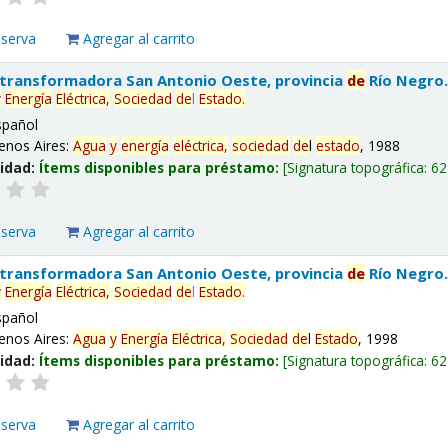
eserva
Agregar al carrito
 transformadora San Antonio Oeste, provincia
de
Río Negro
y
Energía
Eléctrica,
Sociedad
de
l
Estado
.
spañol
enos Aires:
Agua
y
energía
eléctrica,
sociedad
de
l
estado
, 1988
lidad:
Ítems disponibles para préstamo:
Signatura topográfica:
62
eserva
Agregar al carrito
 transformadora San Antonio Oeste, provincia
de
Río Negro
y
Energía
Eléctrica,
Sociedad
de
l
Estado
.
spañol
enos Aires:
Agua
y
Energía
Eléctrica,
Sociedad
de
l
Estado
, 1998
lidad:
Ítems disponibles para préstamo:
Signatura topográfica:
62
eserva
Agregar al carrito