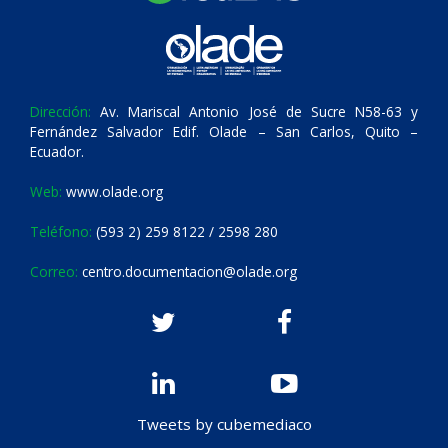
Dirección:
Av. Mariscal Antonio José de Sucre N58-63 y
Fernández Salvador Edif. Olade – San Carlos, Quito –
Ecuador.
Web:
www.olade.org
Teléfono:
(593 2) 259 8122 / 2598 280
Correo:
centro.documentacion@olade.org
Tweets by cubemediaco