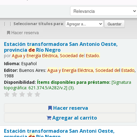
|
|
Seleccionar títulos para:
Hacer reserva
Estación transformadora San Antonio Oeste,
provincia
de
Río Negro
por
Agua
y
Energía
Eléctrica,
Sociedad
de
l
Estado
.
Idioma:
Español
Editor:
Buenos Aires:
Agua
y
Energía
Eléctrica,
Sociedad
de
l
Estado
,
1988
Disponibilidad:
Ítems disponibles para préstamo:
Signatura
topográfica:
621.374.5/A282/v.2
(3).
Hacer reserva
Agregar al carrito
Estación transformadora San Antoni Oeste,
provincia
de
Río Negro