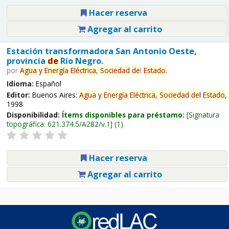
Hacer reserva
Agregar al carrito
Estación transformadora San Antonio Oeste,
provincia
de
Río Negro.
por
Agua
y
Energía
Eléctrica,
Sociedad
de
l
Estado
.
Idioma:
Español
Editor:
Buenos Aires:
Agua
y
Energía
Eléctrica,
Sociedad
de
l
Estado
,
1998
Disponibilidad:
Ítems disponibles para préstamo:
Signatura
topográfica:
621.374.5/A282/v.1
(1).
Hacer reserva
Agregar al carrito