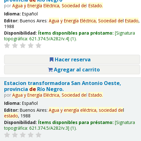
por
Agua
y
Energía
Eléctrica,
Sociedad
de
l
Estado
.
Idioma:
Español
Editor:
Buenos Aires:
Agua
y
Energía
Eléctrica,
Sociedad
de
l
Estado
,
1988
Disponibilidad:
Ítems disponibles para préstamo:
Signatura
topográfica:
621.374.5/A282/v.4
(1).
Hacer reserva
Agregar al carrito
Estacion transformadora San Antonio Oeste,
provincia
de
Río Negro.
por
Agua
y
Energía
Eléctrica,
Sociedad
de
l
Estado
.
Idioma:
Español
Editor:
Buenos Aires:
Agua
y
energía
eléctrica,
sociedad
de
l
estado
, 1988
Disponibilidad:
Ítems disponibles para préstamo:
Signatura
topográfica:
621.374.5/A282/v.3
(1).