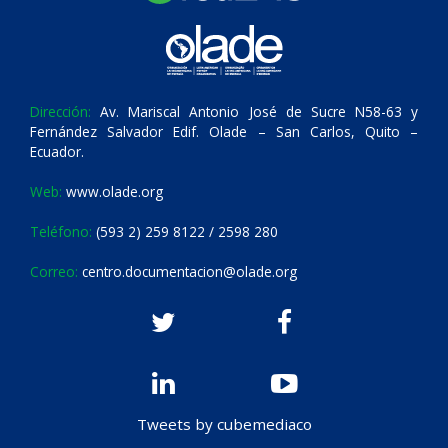
Dirección:
Av. Mariscal Antonio José de Sucre N58-63 y
Fernández Salvador Edif. Olade – San Carlos, Quito –
Ecuador.
Web:
www.olade.org
Teléfono:
(593 2) 259 8122 / 2598 280
Correo:
centro.documentacion@olade.org
Tweets by cubemediaco