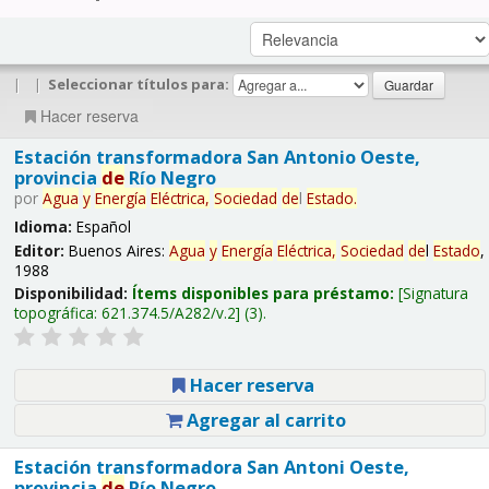
|
|
Seleccionar títulos para:
Hacer reserva
Estación transformadora San Antonio Oeste,
provincia
de
Río Negro
por
Agua
y
Energía
Eléctrica,
Sociedad
de
l
Estado
.
Idioma:
Español
Editor:
Buenos Aires:
Agua
y
Energía
Eléctrica,
Sociedad
de
l
Estado
,
1988
Disponibilidad:
Ítems disponibles para préstamo:
Signatura
topográfica:
621.374.5/A282/v.2
(3).
Hacer reserva
Agregar al carrito
Estación transformadora San Antoni Oeste,
provincia
de
Río Negro