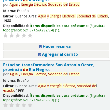
por
Agua
y
Energía
Eléctrica,
Sociedad
de
l
Estado
.
Idioma:
Español
Editor:
Buenos Aires:
Agua
y
Energía
Eléctrica,
Sociedad
de
l
Estado
,
1988
Disponibilidad:
Ítems disponibles para préstamo:
Signatura
topográfica:
621.374.5/A282/v.4
(1).
Hacer reserva
Agregar al carrito
Estacion transformadora San Antonio Oeste,
provincia
de
Río Negro.
por
Agua
y
Energía
Eléctrica,
Sociedad
de
l
Estado
.
Idioma:
Español
Editor:
Buenos Aires:
Agua
y
energía
eléctrica,
sociedad
de
l
estado
, 1988
Disponibilidad:
Ítems disponibles para préstamo:
Signatura
topográfica:
621.374.5/A282/v.3
(1).