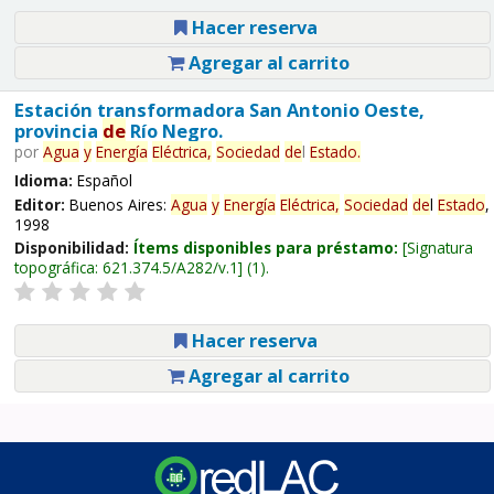
Hacer reserva
Agregar al carrito
Estación transformadora San Antonio Oeste,
provincia
de
Río Negro.
por
Agua
y
Energía
Eléctrica,
Sociedad
de
l
Estado
.
Idioma:
Español
Editor:
Buenos Aires:
Agua
y
Energía
Eléctrica,
Sociedad
de
l
Estado
,
1998
Disponibilidad:
Ítems disponibles para préstamo:
Signatura
topográfica:
621.374.5/A282/v.1
(1).
Hacer reserva
Agregar al carrito