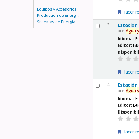
Equipos y Accesorios
Hacer r
Producción de Energí...
Sistemas de Energía
3.
Estacion
por
Agua
Idioma:
E
Editor:
Bu
Disponibi
Hacer r
4.
Estación
por
Agua
Idioma:
E
Editor:
Bu
Disponibi
Hacer r