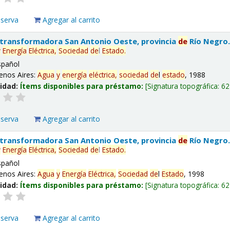
eserva
Agregar al carrito
 transformadora San Antonio Oeste, provincia
de
Río Negro
y
Energía
Eléctrica,
Sociedad
de
l
Estado
.
spañol
enos Aires:
Agua
y
energía
eléctrica,
sociedad
de
l
estado
, 1988
lidad:
Ítems disponibles para préstamo:
Signatura topográfica:
62
eserva
Agregar al carrito
 transformadora San Antonio Oeste, provincia
de
Río Negro
y
Energía
Eléctrica,
Sociedad
de
l
Estado
.
spañol
enos Aires:
Agua
y
Energía
Eléctrica,
Sociedad
de
l
Estado
, 1998
lidad:
Ítems disponibles para préstamo:
Signatura topográfica:
62
eserva
Agregar al carrito