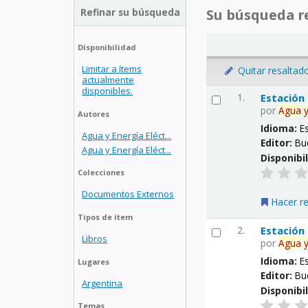
Refinar su búsqueda
Su búsqueda re
Disponibilidad
Limitar a ítems
Quitar resaltad
actualmente
disponibles.
1.
Estación
por
Agua
Autores
Idioma:
E
Agua y Energía Eléct...
Editor:
Bu
Agua y Energía Eléct...
Disponibi
Colecciones
Documentos Externos
Hacer r
Tipos de ítem
2.
Estación
Libros
por
Agua
Idioma:
E
Lugares
Editor:
Bu
Argentina
Disponibi
Temas