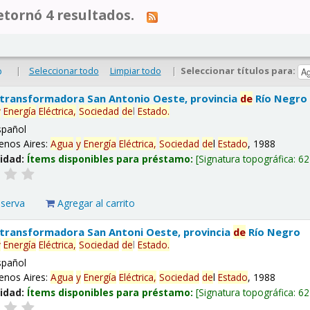
tornó 4 resultados.
|
Seleccionar todo
Limpiar todo
|
Seleccionar títulos para:
o
 transformadora San Antonio Oeste, provincia
de
Río Negro
y
Energía
Eléctrica,
Sociedad
de
l
Estado
.
spañol
enos Aires:
Agua
y
Energía
Eléctrica,
Sociedad
de
l
Estado
, 1988
lidad:
Ítems disponibles para préstamo:
Signatura topográfica:
62
eserva
Agregar al carrito
 transformadora San Antoni Oeste, provincia
de
Río Negro
y
Energía
Eléctrica,
Sociedad
de
l
Estado
.
spañol
enos Aires:
Agua
y
Energía
Eléctrica,
Sociedad
de
l
Estado
, 1988
lidad:
Ítems disponibles para préstamo:
Signatura topográfica:
62