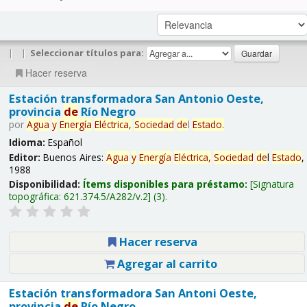
|
|
Seleccionar títulos para:
Hacer reserva
Estación transformadora San Antonio Oeste,
provincia
de
Río Negro
por
Agua
y
Energía
Eléctrica,
Sociedad
de
l
Estado
.
Idioma:
Español
Editor:
Buenos Aires:
Agua
y
Energía
Eléctrica,
Sociedad
de
l
Estado
,
1988
Disponibilidad:
Ítems disponibles para préstamo:
Signatura
topográfica:
621.374.5/A282/v.2
(3).
Hacer reserva
Agregar al carrito
Estación transformadora San Antoni Oeste,
provincia
de
Río Negro