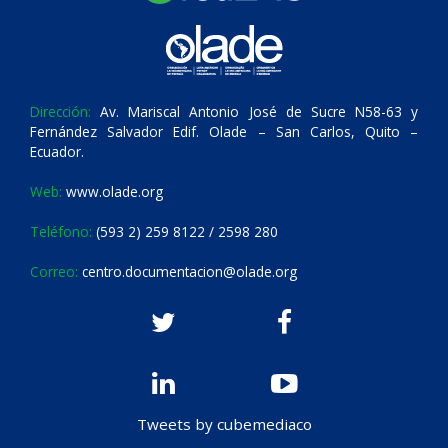
Dirección:
Av. Mariscal Antonio José de Sucre N58-63 y
Fernández Salvador Edif. Olade – San Carlos, Quito –
Ecuador.
Web:
www.olade.org
Teléfono:
(593 2) 259 8122 / 2598 280
Correo:
centro.documentacion@olade.org
Tweets by cubemediaco