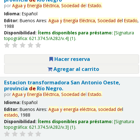
por
Agua
y
Energía
Eléctrica,
Sociedad
de
l
Estado
.
Idioma:
Español
Editor:
Buenos Aires:
Agua
y
Energía
Eléctrica,
Sociedad
de
l
Estado
,
1988
Disponibilidad:
Ítems disponibles para préstamo:
Signatura
topográfica:
621.374.5/A282/v.4
(1).
Hacer reserva
Agregar al carrito
Estacion transformadora San Antonio Oeste,
provincia
de
Río Negro.
por
Agua
y
Energía
Eléctrica,
Sociedad
de
l
Estado
.
Idioma:
Español
Editor:
Buenos Aires:
Agua
y
energía
eléctrica,
sociedad
de
l
estado
, 1988
Disponibilidad:
Ítems disponibles para préstamo:
Signatura
topográfica:
621.374.5/A282/v.3
(1).