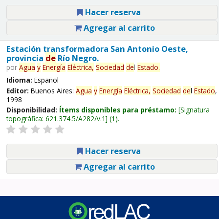
Hacer reserva
Agregar al carrito
Estación transformadora San Antonio Oeste,
provincia
de
Río Negro.
por
Agua
y
Energía
Eléctrica,
Sociedad
de
l
Estado
.
Idioma:
Español
Editor:
Buenos Aires:
Agua
y
Energía
Eléctrica,
Sociedad
de
l
Estado
,
1998
Disponibilidad:
Ítems disponibles para préstamo:
Signatura
topográfica:
621.374.5/A282/v.1
(1).
Hacer reserva
Agregar al carrito