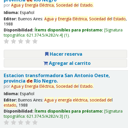
por
Agua
y
Energía
Eléctrica,
Sociedad
de
l
Estado
.
Idioma:
Español
Editor:
Buenos Aires:
Agua
y
Energía
Eléctrica,
Sociedad
de
l
Estado
,
1988
Disponibilidad:
Ítems disponibles para préstamo:
Signatura
topográfica:
621.374.5/A282/v.4
(1).
Hacer reserva
Agregar al carrito
Estacion transformadora San Antonio Oeste,
provincia
de
Río Negro.
por
Agua
y
Energía
Eléctrica,
Sociedad
de
l
Estado
.
Idioma:
Español
Editor:
Buenos Aires:
Agua
y
energía
eléctrica,
sociedad
de
l
estado
, 1988
Disponibilidad:
Ítems disponibles para préstamo:
Signatura
topográfica:
621.374.5/A282/v.3
(1).