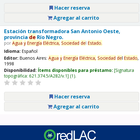
Hacer reserva
Agregar al carrito
Estación transformadora San Antonio Oeste,
provincia
de
Río Negro.
por
Agua
y
Energía
Eléctrica,
Sociedad
de
l
Estado
.
Idioma:
Español
Editor:
Buenos Aires:
Agua
y
Energía
Eléctrica,
Sociedad
de
l
Estado
,
1998
Disponibilidad:
Ítems disponibles para préstamo:
Signatura
topográfica:
621.374.5/A282/v.1
(1).
Hacer reserva
Agregar al carrito