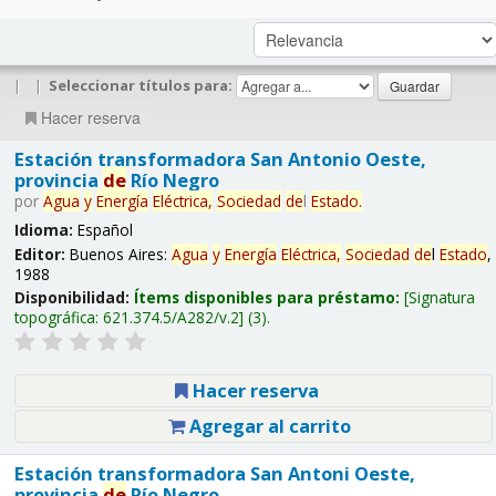
|
|
Seleccionar títulos para:
Hacer reserva
Estación transformadora San Antonio Oeste,
provincia
de
Río Negro
por
Agua
y
Energía
Eléctrica,
Sociedad
de
l
Estado
.
Idioma:
Español
Editor:
Buenos Aires:
Agua
y
Energía
Eléctrica,
Sociedad
de
l
Estado
,
1988
Disponibilidad:
Ítems disponibles para préstamo:
Signatura
topográfica:
621.374.5/A282/v.2
(3).
Hacer reserva
Agregar al carrito
Estación transformadora San Antoni Oeste,
provincia
de
Río Negro