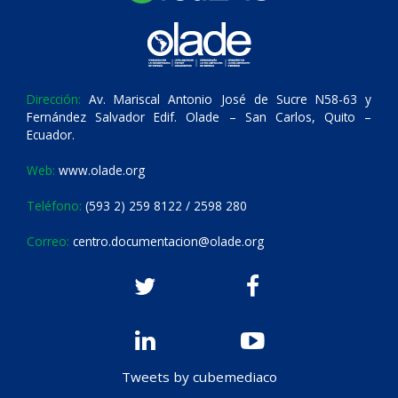
Dirección:
Av. Mariscal Antonio José de Sucre N58-63 y
Fernández Salvador Edif. Olade – San Carlos, Quito –
Ecuador.
Web:
www.olade.org
Teléfono:
(593 2) 259 8122 / 2598 280
Correo:
centro.documentacion@olade.org
Tweets by cubemediaco