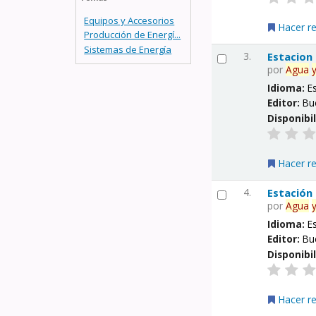
Equipos y Accesorios
Hacer r
Producción de Energí...
Sistemas de Energía
3.
Estacion
por
Agua
Idioma:
E
Editor:
Bu
Disponibi
Hacer r
4.
Estación
por
Agua
Idioma:
E
Editor:
Bu
Disponibi
Hacer r