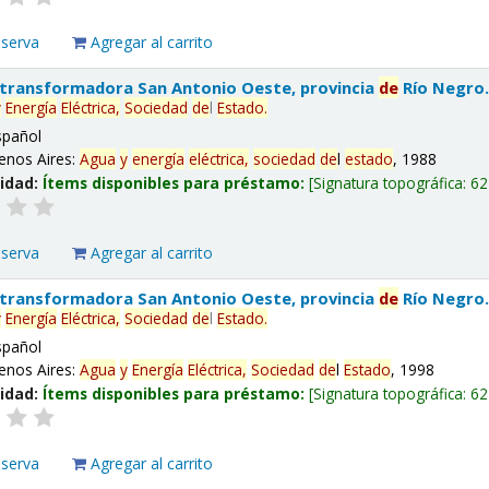
eserva
Agregar al carrito
 transformadora San Antonio Oeste, provincia
de
Río Negro
y
Energía
Eléctrica,
Sociedad
de
l
Estado
.
spañol
enos Aires:
Agua
y
energía
eléctrica,
sociedad
de
l
estado
, 1988
lidad:
Ítems disponibles para préstamo:
Signatura topográfica:
62
eserva
Agregar al carrito
 transformadora San Antonio Oeste, provincia
de
Río Negro
y
Energía
Eléctrica,
Sociedad
de
l
Estado
.
spañol
enos Aires:
Agua
y
Energía
Eléctrica,
Sociedad
de
l
Estado
, 1998
lidad:
Ítems disponibles para préstamo:
Signatura topográfica:
62
eserva
Agregar al carrito