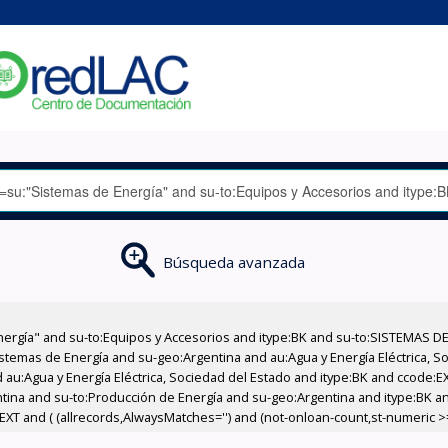
Búsqueda avanzada
nergía" and su-to:Equipos y Accesorios and itype:BK and su-to:SISTEMAS D
stemas de Energía and su-geo:Argentina and au:Agua y Energía Eléctrica, Soc
 au:Agua y Energía Eléctrica, Sociedad del Estado and itype:BK and ccode:E
entina and su-to:Producción de Energía and su-geo:Argentina and itype:BK a
XT and ( (allrecords,AlwaysMatches='') and (not-onloan-count,st-numeric >= 