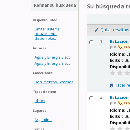
Refinar su búsqueda
Su búsqueda re
Disponibilidad
Limitar a ítems
Quitar resaltad
actualmente
disponibles.
1.
Estación
por
Agua
Autores
Idioma:
E
Agua y Energía Eléct...
Editor:
Bu
Agua y Energía Eléct...
Disponibi
Colecciones
Documentos Externos
Hacer r
Tipos de ítem
2.
Estación
Libros
por
Agua
Idioma:
E
Lugares
Editor:
Bu
Argentina
Disponibi
Temas