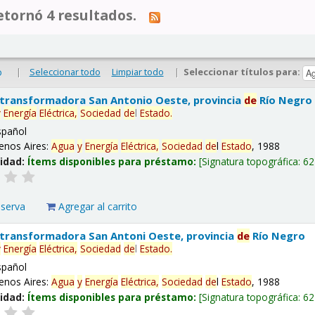
tornó 4 resultados.
|
Seleccionar todo
Limpiar todo
|
Seleccionar títulos para:
o
 transformadora San Antonio Oeste, provincia
de
Río Negro
y
Energía
Eléctrica,
Sociedad
de
l
Estado
.
spañol
enos Aires:
Agua
y
Energía
Eléctrica,
Sociedad
de
l
Estado
, 1988
lidad:
Ítems disponibles para préstamo:
Signatura topográfica:
62
eserva
Agregar al carrito
 transformadora San Antoni Oeste, provincia
de
Río Negro
y
Energía
Eléctrica,
Sociedad
de
l
Estado
.
spañol
enos Aires:
Agua
y
Energía
Eléctrica,
Sociedad
de
l
Estado
, 1988
lidad:
Ítems disponibles para préstamo:
Signatura topográfica:
62