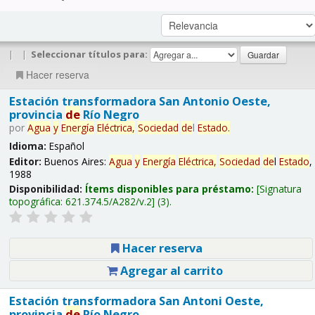
|
|
Seleccionar títulos para:
Hacer reserva
Estación transformadora San Antonio Oeste,
provincia
de
Río Negro
por
Agua
y
Energía
Eléctrica,
Sociedad
de
l
Estado
.
Idioma:
Español
Editor:
Buenos Aires:
Agua
y
Energía
Eléctrica,
Sociedad
de
l
Estado
,
1988
Disponibilidad:
Ítems disponibles para préstamo:
Signatura
topográfica:
621.374.5/A282/v.2
(3).
Hacer reserva
Agregar al carrito
Estación transformadora San Antoni Oeste,
provincia
de
Río Negro