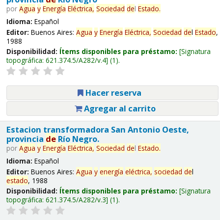
por
Agua
y
Energía
Eléctrica,
Sociedad
de
l
Estado
.
Idioma:
Español
Editor:
Buenos Aires:
Agua
y
Energía
Eléctrica,
Sociedad
de
l
Estado
,
1988
Disponibilidad:
Ítems disponibles para préstamo:
Signatura
topográfica:
621.374.5/A282/v.4
(1).
Hacer reserva
Agregar al carrito
Estacion transformadora San Antonio Oeste,
provincia
de
Río Negro.
por
Agua
y
Energía
Eléctrica,
Sociedad
de
l
Estado
.
Idioma:
Español
Editor:
Buenos Aires:
Agua
y
energía
eléctrica,
sociedad
de
l
estado
, 1988
Disponibilidad:
Ítems disponibles para préstamo:
Signatura
topográfica:
621.374.5/A282/v.3
(1).