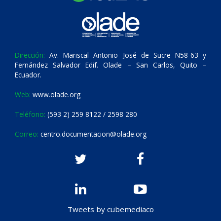
Dirección:
Av. Mariscal Antonio José de Sucre N58-63 y
Fernández Salvador Edif. Olade – San Carlos, Quito –
Ecuador.
Web:
www.olade.org
Teléfono:
(593 2) 259 8122 / 2598 280
Correo:
centro.documentacion@olade.org
Tweets by cubemediaco