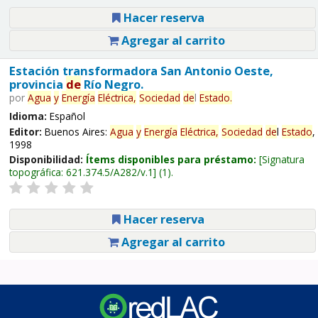
Hacer reserva
Agregar al carrito
Estación transformadora San Antonio Oeste,
provincia
de
Río Negro.
por
Agua
y
Energía
Eléctrica,
Sociedad
de
l
Estado
.
Idioma:
Español
Editor:
Buenos Aires:
Agua
y
Energía
Eléctrica,
Sociedad
de
l
Estado
,
1998
Disponibilidad:
Ítems disponibles para préstamo:
Signatura
topográfica:
621.374.5/A282/v.1
(1).
Hacer reserva
Agregar al carrito