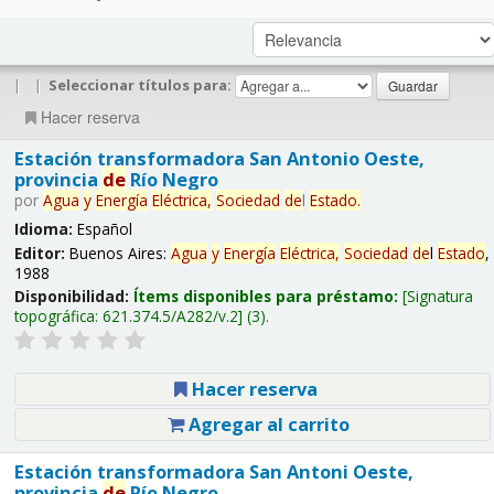
|
|
Seleccionar títulos para:
Hacer reserva
Estación transformadora San Antonio Oeste,
provincia
de
Río Negro
por
Agua
y
Energía
Eléctrica,
Sociedad
de
l
Estado
.
Idioma:
Español
Editor:
Buenos Aires:
Agua
y
Energía
Eléctrica,
Sociedad
de
l
Estado
,
1988
Disponibilidad:
Ítems disponibles para préstamo:
Signatura
topográfica:
621.374.5/A282/v.2
(3).
Hacer reserva
Agregar al carrito
Estación transformadora San Antoni Oeste,
provincia
de
Río Negro