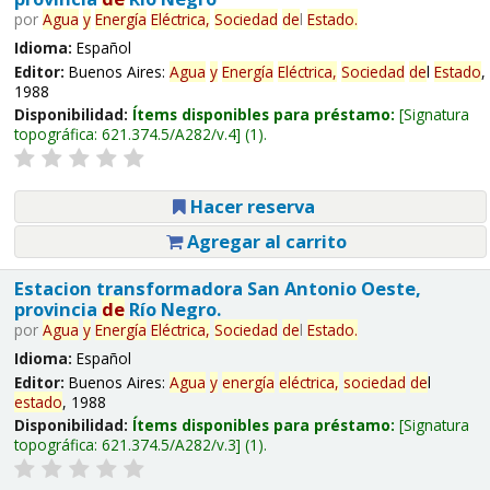
por
Agua
y
Energía
Eléctrica,
Sociedad
de
l
Estado
.
Idioma:
Español
Editor:
Buenos Aires:
Agua
y
Energía
Eléctrica,
Sociedad
de
l
Estado
,
1988
Disponibilidad:
Ítems disponibles para préstamo:
Signatura
topográfica:
621.374.5/A282/v.4
(1).
Hacer reserva
Agregar al carrito
Estacion transformadora San Antonio Oeste,
provincia
de
Río Negro.
por
Agua
y
Energía
Eléctrica,
Sociedad
de
l
Estado
.
Idioma:
Español
Editor:
Buenos Aires:
Agua
y
energía
eléctrica,
sociedad
de
l
estado
, 1988
Disponibilidad:
Ítems disponibles para préstamo:
Signatura
topográfica:
621.374.5/A282/v.3
(1).