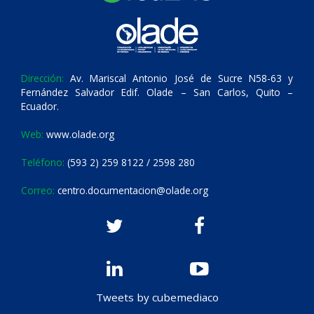
Dirección:
Av. Mariscal Antonio José de Sucre N58-63 y
Fernández Salvador Edif. Olade – San Carlos, Quito –
Ecuador.
Web:
www.olade.org
Teléfono:
(593 2) 259 8122 / 2598 280
Correo:
centro.documentacion@olade.org
Tweets by cubemediaco