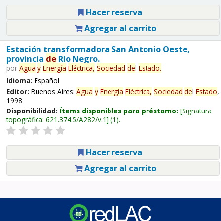
Hacer reserva
Agregar al carrito
Estación transformadora San Antonio Oeste,
provincia
de
Río Negro.
por
Agua
y
Energía
Eléctrica,
Sociedad
de
l
Estado
.
Idioma:
Español
Editor:
Buenos Aires:
Agua
y
Energía
Eléctrica,
Sociedad
de
l
Estado
,
1998
Disponibilidad:
Ítems disponibles para préstamo:
Signatura
topográfica:
621.374.5/A282/v.1
(1).
Hacer reserva
Agregar al carrito