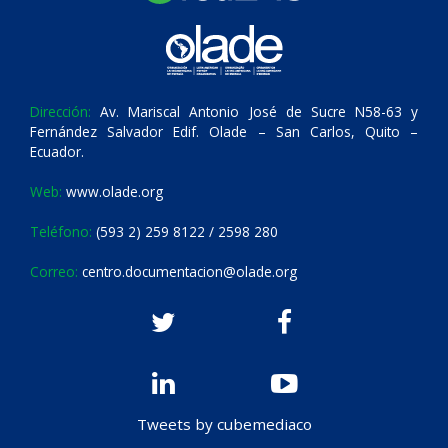
Dirección:
Av. Mariscal Antonio José de Sucre N58-63 y
Fernández Salvador Edif. Olade – San Carlos, Quito –
Ecuador.
Web:
www.olade.org
Teléfono:
(593 2) 259 8122 / 2598 280
Correo:
centro.documentacion@olade.org
Tweets by cubemediaco