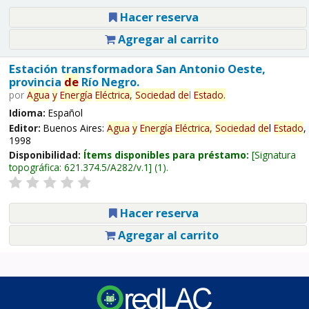
Hacer reserva
Agregar al carrito
Estación transformadora San Antonio Oeste,
provincia
de
Río Negro.
por
Agua
y
Energía
Eléctrica,
Sociedad
de
l
Estado
.
Idioma:
Español
Editor:
Buenos Aires:
Agua
y
Energía
Eléctrica,
Sociedad
de
l
Estado
,
1998
Disponibilidad:
Ítems disponibles para préstamo:
Signatura
topográfica:
621.374.5/A282/v.1
(1).
Hacer reserva
Agregar al carrito