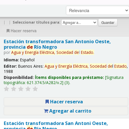
|
|
Seleccionar títulos para:
Hacer reserva
Estación transformadora San Antonio Oeste,
provincia
de
Río Negro
por
Agua
y
Energía
Eléctrica,
Sociedad
de
l
Estado
.
Idioma:
Español
Editor:
Buenos Aires:
Agua
y
Energía
Eléctrica,
Sociedad
de
l
Estado
,
1988
Disponibilidad:
Ítems disponibles para préstamo:
Signatura
topográfica:
621.374.5/A282/v.2
(3).
Hacer reserva
Agregar al carrito
Estación transformadora San Antoni Oeste,
provincia
de
Río Negro