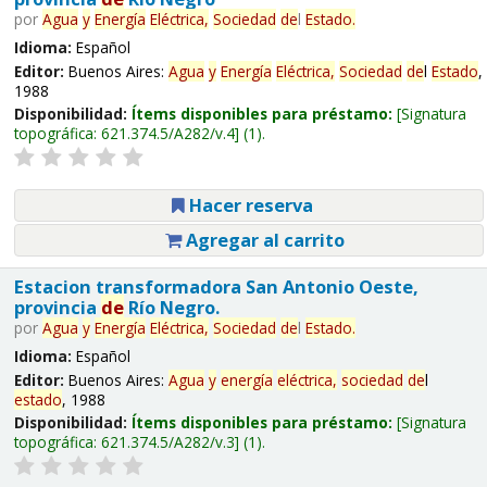
por
Agua
y
Energía
Eléctrica,
Sociedad
de
l
Estado
.
Idioma:
Español
Editor:
Buenos Aires:
Agua
y
Energía
Eléctrica,
Sociedad
de
l
Estado
,
1988
Disponibilidad:
Ítems disponibles para préstamo:
Signatura
topográfica:
621.374.5/A282/v.4
(1).
Hacer reserva
Agregar al carrito
Estacion transformadora San Antonio Oeste,
provincia
de
Río Negro.
por
Agua
y
Energía
Eléctrica,
Sociedad
de
l
Estado
.
Idioma:
Español
Editor:
Buenos Aires:
Agua
y
energía
eléctrica,
sociedad
de
l
estado
, 1988
Disponibilidad:
Ítems disponibles para préstamo:
Signatura
topográfica:
621.374.5/A282/v.3
(1).