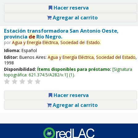
Hacer reserva
Agregar al carrito
Estación transformadora San Antonio Oeste,
provincia
de
Río Negro.
por
Agua
y
Energía
Eléctrica,
Sociedad
de
l
Estado
.
Idioma:
Español
Editor:
Buenos Aires:
Agua
y
Energía
Eléctrica,
Sociedad
de
l
Estado
,
1998
Disponibilidad:
Ítems disponibles para préstamo:
Signatura
topográfica:
621.374.5/A282/v.1
(1).
Hacer reserva
Agregar al carrito