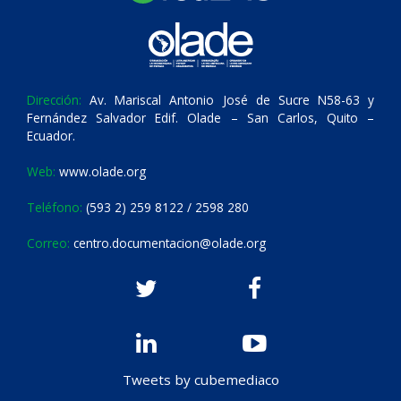
Dirección:
Av. Mariscal Antonio José de Sucre N58-63 y
Fernández Salvador Edif. Olade – San Carlos, Quito –
Ecuador.
Web:
www.olade.org
Teléfono:
(593 2) 259 8122 / 2598 280
Correo:
centro.documentacion@olade.org
Tweets by cubemediaco