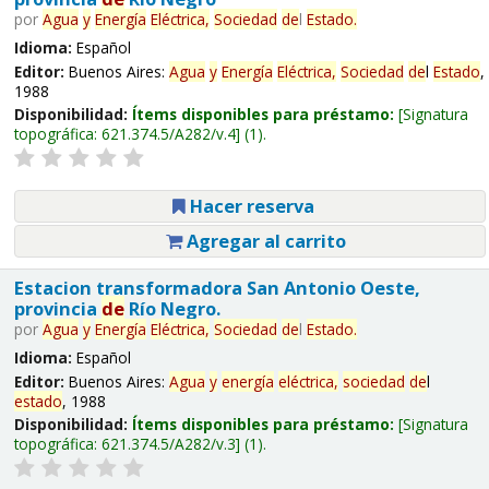
por
Agua
y
Energía
Eléctrica,
Sociedad
de
l
Estado
.
Idioma:
Español
Editor:
Buenos Aires:
Agua
y
Energía
Eléctrica,
Sociedad
de
l
Estado
,
1988
Disponibilidad:
Ítems disponibles para préstamo:
Signatura
topográfica:
621.374.5/A282/v.4
(1).
Hacer reserva
Agregar al carrito
Estacion transformadora San Antonio Oeste,
provincia
de
Río Negro.
por
Agua
y
Energía
Eléctrica,
Sociedad
de
l
Estado
.
Idioma:
Español
Editor:
Buenos Aires:
Agua
y
energía
eléctrica,
sociedad
de
l
estado
, 1988
Disponibilidad:
Ítems disponibles para préstamo:
Signatura
topográfica:
621.374.5/A282/v.3
(1).