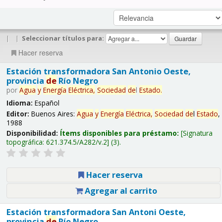
|
|
Seleccionar títulos para:
Hacer reserva
Estación transformadora San Antonio Oeste,
provincia
de
Río Negro
por
Agua
y
Energía
Eléctrica,
Sociedad
de
l
Estado
.
Idioma:
Español
Editor:
Buenos Aires:
Agua
y
Energía
Eléctrica,
Sociedad
de
l
Estado
,
1988
Disponibilidad:
Ítems disponibles para préstamo:
Signatura
topográfica:
621.374.5/A282/v.2
(3).
Hacer reserva
Agregar al carrito
Estación transformadora San Antoni Oeste,
provincia
de
Río Negro