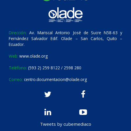
Dirección:
Av. Mariscal Antonio José de Sucre N58-63 y
Fernández Salvador Edif. Olade – San Carlos, Quito –
Ecuador.
Web:
www.olade.org
Teléfono:
(593 2) 259 8122 / 2598 280
Correo:
centro.documentacion@olade.org
Tweets by cubemediaco