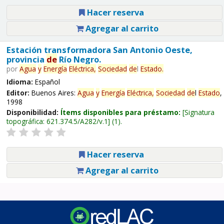
Hacer reserva
Agregar al carrito
Estación transformadora San Antonio Oeste,
provincia
de
Río Negro.
por
Agua
y
Energía
Eléctrica,
Sociedad
de
l
Estado
.
Idioma:
Español
Editor:
Buenos Aires:
Agua
y
Energía
Eléctrica,
Sociedad
de
l
Estado
,
1998
Disponibilidad:
Ítems disponibles para préstamo:
Signatura
topográfica:
621.374.5/A282/v.1
(1).
Hacer reserva
Agregar al carrito