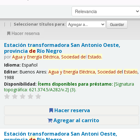
|
|
Seleccionar títulos para:
Hacer reserva
Estación transformadora San Antonio Oeste,
provincia
de
Río Negro
por
Agua
y
Energía
Eléctrica,
Sociedad
de
l
Estado
.
Idioma:
Español
Editor:
Buenos Aires:
Agua
y
Energía
Eléctrica,
Sociedad
de
l
Estado
,
1988
Disponibilidad:
Ítems disponibles para préstamo:
Signatura
topográfica:
621.374.5/A282/v.2
(3).
Hacer reserva
Agregar al carrito
Estación transformadora San Antoni Oeste,
provincia
de
Río Negro