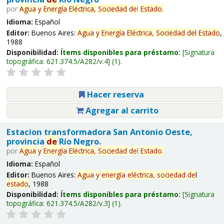
por
Agua
y
Energía
Eléctrica,
Sociedad
de
l
Estado
.
Idioma:
Español
Editor:
Buenos Aires:
Agua
y
Energía
Eléctrica,
Sociedad
de
l
Estado
,
1988
Disponibilidad:
Ítems disponibles para préstamo:
Signatura
topográfica:
621.374.5/A282/v.4
(1).
Hacer reserva
Agregar al carrito
Estacion transformadora San Antonio Oeste,
provincia
de
Río Negro.
por
Agua
y
Energía
Eléctrica,
Sociedad
de
l
Estado
.
Idioma:
Español
Editor:
Buenos Aires:
Agua
y
energía
eléctrica,
sociedad
de
l
estado
, 1988
Disponibilidad:
Ítems disponibles para préstamo:
Signatura
topográfica:
621.374.5/A282/v.3
(1).