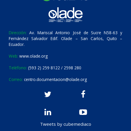
Dirección:
Av. Mariscal Antonio José de Sucre N58-63 y
Fernández Salvador Edif. Olade – San Carlos, Quito –
Ecuador.
Web:
www.olade.org
Teléfono:
(593 2) 259 8122 / 2598 280
Correo:
centro.documentacion@olade.org
Tweets by cubemediaco