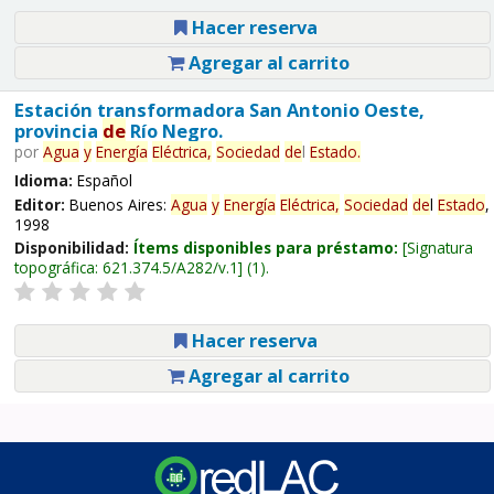
Hacer reserva
Agregar al carrito
Estación transformadora San Antonio Oeste,
provincia
de
Río Negro.
por
Agua
y
Energía
Eléctrica,
Sociedad
de
l
Estado
.
Idioma:
Español
Editor:
Buenos Aires:
Agua
y
Energía
Eléctrica,
Sociedad
de
l
Estado
,
1998
Disponibilidad:
Ítems disponibles para préstamo:
Signatura
topográfica:
621.374.5/A282/v.1
(1).
Hacer reserva
Agregar al carrito