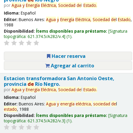
por
Agua
y
Energía
Eléctrica,
Sociedad
de
l
Estado
.
Idioma:
Español
Editor:
Buenos Aires:
Agua
y
Energía
Eléctrica,
Sociedad
de
l
Estado
,
1988
Disponibilidad:
Ítems disponibles para préstamo:
Signatura
topográfica:
621.374.5/A282/v.4
(1).
Hacer reserva
Agregar al carrito
Estacion transformadora San Antonio Oeste,
provincia
de
Río Negro.
por
Agua
y
Energía
Eléctrica,
Sociedad
de
l
Estado
.
Idioma:
Español
Editor:
Buenos Aires:
Agua
y
energía
eléctrica,
sociedad
de
l
estado
, 1988
Disponibilidad:
Ítems disponibles para préstamo:
Signatura
topográfica:
621.374.5/A282/v.3
(1).