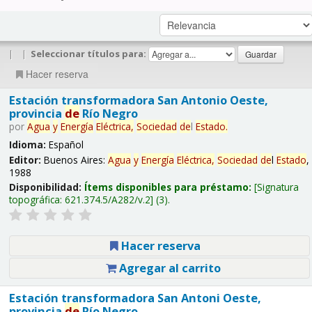
|
|
Seleccionar títulos para:
Hacer reserva
Estación transformadora San Antonio Oeste,
provincia
de
Río Negro
por
Agua
y
Energía
Eléctrica,
Sociedad
de
l
Estado
.
Idioma:
Español
Editor:
Buenos Aires:
Agua
y
Energía
Eléctrica,
Sociedad
de
l
Estado
,
1988
Disponibilidad:
Ítems disponibles para préstamo:
Signatura
topográfica:
621.374.5/A282/v.2
(3).
Hacer reserva
Agregar al carrito
Estación transformadora San Antoni Oeste,
provincia
de
Río Negro