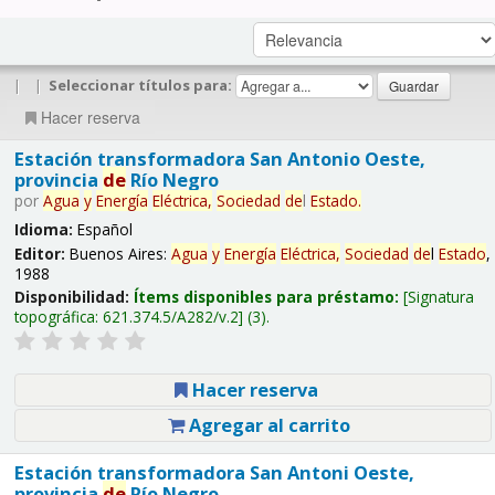
|
|
Seleccionar títulos para:
Hacer reserva
Estación transformadora San Antonio Oeste,
provincia
de
Río Negro
por
Agua
y
Energía
Eléctrica,
Sociedad
de
l
Estado
.
Idioma:
Español
Editor:
Buenos Aires:
Agua
y
Energía
Eléctrica,
Sociedad
de
l
Estado
,
1988
Disponibilidad:
Ítems disponibles para préstamo:
Signatura
topográfica:
621.374.5/A282/v.2
(3).
Hacer reserva
Agregar al carrito
Estación transformadora San Antoni Oeste,
provincia
de
Río Negro