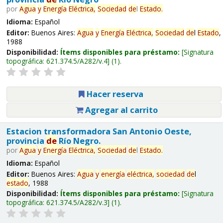
por
Agua
y
Energía
Eléctrica,
Sociedad
de
l
Estado
.
Idioma:
Español
Editor:
Buenos Aires:
Agua
y
Energía
Eléctrica,
Sociedad
de
l
Estado
,
1988
Disponibilidad:
Ítems disponibles para préstamo:
Signatura
topográfica:
621.374.5/A282/v.4
(1).
Hacer reserva
Agregar al carrito
Estacion transformadora San Antonio Oeste,
provincia
de
Río Negro.
por
Agua
y
Energía
Eléctrica,
Sociedad
de
l
Estado
.
Idioma:
Español
Editor:
Buenos Aires:
Agua
y
energía
eléctrica,
sociedad
de
l
estado
, 1988
Disponibilidad:
Ítems disponibles para préstamo:
Signatura
topográfica:
621.374.5/A282/v.3
(1).