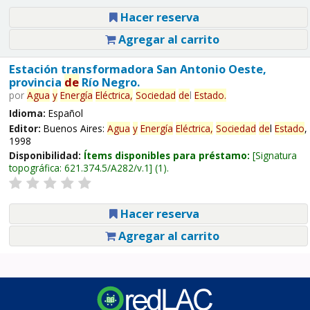
Hacer reserva
Agregar al carrito
Estación transformadora San Antonio Oeste,
provincia
de
Río Negro.
por
Agua
y
Energía
Eléctrica,
Sociedad
de
l
Estado
.
Idioma:
Español
Editor:
Buenos Aires:
Agua
y
Energía
Eléctrica,
Sociedad
de
l
Estado
,
1998
Disponibilidad:
Ítems disponibles para préstamo:
Signatura
topográfica:
621.374.5/A282/v.1
(1).
Hacer reserva
Agregar al carrito