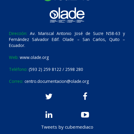
Dirección:
Av. Mariscal Antonio José de Sucre N58-63 y
Fernández Salvador Edif. Olade – San Carlos, Quito –
Ecuador.
Web:
www.olade.org
Teléfono:
(593 2) 259 8122 / 2598 280
Correo:
centro.documentacion@olade.org
Tweets by cubemediaco