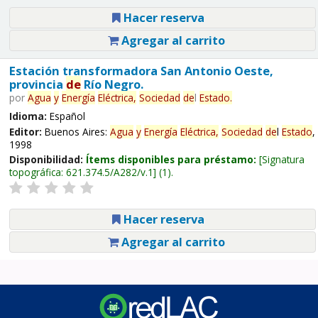
Hacer reserva
Agregar al carrito
Estación transformadora San Antonio Oeste,
provincia
de
Río Negro.
por
Agua
y
Energía
Eléctrica,
Sociedad
de
l
Estado
.
Idioma:
Español
Editor:
Buenos Aires:
Agua
y
Energía
Eléctrica,
Sociedad
de
l
Estado
,
1998
Disponibilidad:
Ítems disponibles para préstamo:
Signatura
topográfica:
621.374.5/A282/v.1
(1).
Hacer reserva
Agregar al carrito