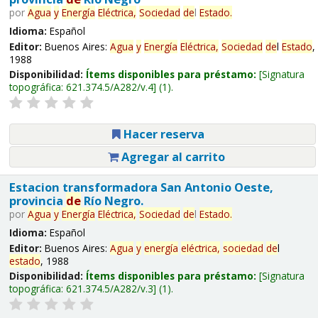
por
Agua
y
Energía
Eléctrica,
Sociedad
de
l
Estado
.
Idioma:
Español
Editor:
Buenos Aires:
Agua
y
Energía
Eléctrica,
Sociedad
de
l
Estado
,
1988
Disponibilidad:
Ítems disponibles para préstamo:
Signatura
topográfica:
621.374.5/A282/v.4
(1).
Hacer reserva
Agregar al carrito
Estacion transformadora San Antonio Oeste,
provincia
de
Río Negro.
por
Agua
y
Energía
Eléctrica,
Sociedad
de
l
Estado
.
Idioma:
Español
Editor:
Buenos Aires:
Agua
y
energía
eléctrica,
sociedad
de
l
estado
, 1988
Disponibilidad:
Ítems disponibles para préstamo:
Signatura
topográfica:
621.374.5/A282/v.3
(1).