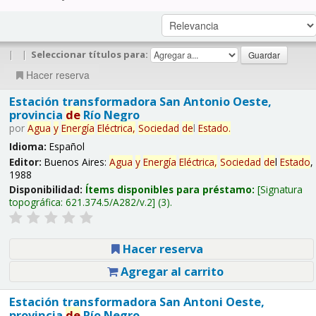
|
|
Seleccionar títulos para:
Hacer reserva
Estación transformadora San Antonio Oeste,
provincia
de
Río Negro
por
Agua
y
Energía
Eléctrica,
Sociedad
de
l
Estado
.
Idioma:
Español
Editor:
Buenos Aires:
Agua
y
Energía
Eléctrica,
Sociedad
de
l
Estado
,
1988
Disponibilidad:
Ítems disponibles para préstamo:
Signatura
topográfica:
621.374.5/A282/v.2
(3).
Hacer reserva
Agregar al carrito
Estación transformadora San Antoni Oeste,
provincia
de
Río Negro