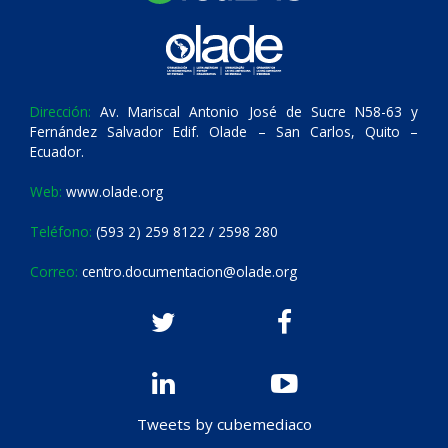
Dirección:
Av. Mariscal Antonio José de Sucre N58-63 y
Fernández Salvador Edif. Olade – San Carlos, Quito –
Ecuador.
Web:
www.olade.org
Teléfono:
(593 2) 259 8122 / 2598 280
Correo:
centro.documentacion@olade.org
Tweets by cubemediaco