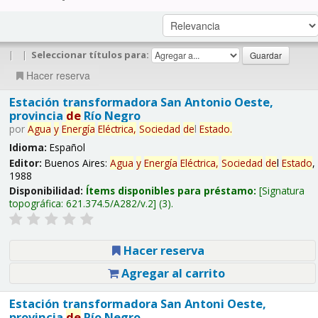
|
|
Seleccionar títulos para:
Hacer reserva
Estación transformadora San Antonio Oeste,
provincia
de
Río Negro
por
Agua
y
Energía
Eléctrica,
Sociedad
de
l
Estado
.
Idioma:
Español
Editor:
Buenos Aires:
Agua
y
Energía
Eléctrica,
Sociedad
de
l
Estado
,
1988
Disponibilidad:
Ítems disponibles para préstamo:
Signatura
topográfica:
621.374.5/A282/v.2
(3).
Hacer reserva
Agregar al carrito
Estación transformadora San Antoni Oeste,
provincia
de
Río Negro