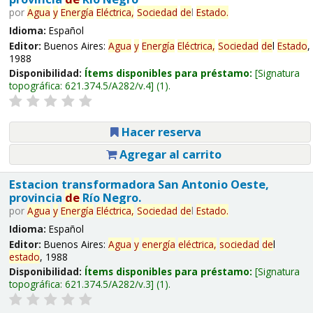
por
Agua
y
Energía
Eléctrica,
Sociedad
de
l
Estado
.
Idioma:
Español
Editor:
Buenos Aires:
Agua
y
Energía
Eléctrica,
Sociedad
de
l
Estado
,
1988
Disponibilidad:
Ítems disponibles para préstamo:
Signatura
topográfica:
621.374.5/A282/v.4
(1).
Hacer reserva
Agregar al carrito
Estacion transformadora San Antonio Oeste,
provincia
de
Río Negro.
por
Agua
y
Energía
Eléctrica,
Sociedad
de
l
Estado
.
Idioma:
Español
Editor:
Buenos Aires:
Agua
y
energía
eléctrica,
sociedad
de
l
estado
, 1988
Disponibilidad:
Ítems disponibles para préstamo:
Signatura
topográfica:
621.374.5/A282/v.3
(1).