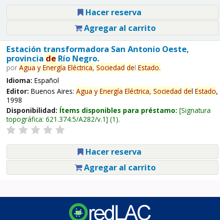
Hacer reserva
Agregar al carrito
Estación transformadora San Antonio Oeste,
provincia
de
Río Negro.
por
Agua
y
Energía
Eléctrica,
Sociedad
de
l
Estado
.
Idioma:
Español
Editor:
Buenos Aires:
Agua
y
Energía
Eléctrica,
Sociedad
de
l
Estado
,
1998
Disponibilidad:
Ítems disponibles para préstamo:
Signatura
topográfica:
621.374.5/A282/v.1
(1).
Hacer reserva
Agregar al carrito