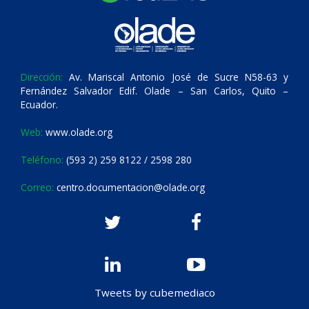
Dirección:
Av. Mariscal Antonio José de Sucre N58-63 y
Fernández Salvador Edif. Olade – San Carlos, Quito –
Ecuador.
Web:
www.olade.org
Teléfono:
(593 2) 259 8122 / 2598 280
Correo:
centro.documentacion@olade.org
Tweets by cubemediaco